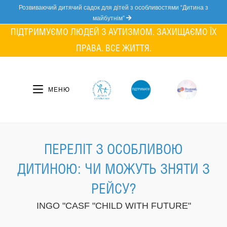
Skip
Розвиваючий дитячий садок для дітей з особливостями “Дитина з
to
майбутнім”
content
ПІДТРИМУЄМО ЛЮДЕЙ З АУТИЗМОМ. ЗАХИЩАЄМО ЇХ
ПРАВА. ВСЕ ЖИТТЯ.
МЕНЮ
ПЕРЕЛІТ З ОСОБЛИВОЮ
ДИТИНОЮ: ЧИ МОЖУТЬ ЗНЯТИ З
РЕЙСУ?
INGO "CASF "CHILD WITH FUTURE"