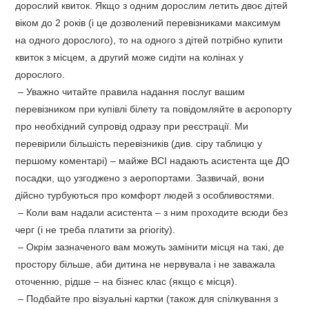
дорослий квиток. Якщо з одним дорослим летить двоє дітей
віком до 2 років (і це дозволений перевізниками максимум
на одного дорослого), то на одного з дітей потрібно купити
квиток з місцем, а другий може сидіти на колінах у
дорослого.
– Уважно читайте правила надання послуг вашим
перевізником при купівлі білету та повідомляйте в аєропорту
про необхідний супровід одразу при реєстрації. Ми
перевірили більшість перевізників (див. сіру таблицю у
першому коментарі) – майже ВСІ надають асистента ще ДО
посадки, що узгоджено з аеропортами. Зазвичай, вони
дійсно турбуються про комфорт людей з особливостями.
–
Коли вам надали асистента – з ним проходите всюди без
черг (і не треба платити за priority).
–
Окрім зазначеного вам можуть замінити місця на такі, де
простору більше, аби дитина не нервувала і не заважала
оточенню, рідше – на бізнес клас (якщо є місця).
–
Подбайте про візуальні картки (також для спілкування з