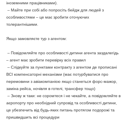
іноземними працівниками).
–
Майте при собі або попросіть бейдж для людей з
особливостями – це має зробити оточуючих
толерантнішими.
Якщо замовляєте тур з агентом:
– Повідомляйте про особливості дитини агента заздалегідь
– агент має зробити перевірку всіх правил
–
Слідкуйте за пунктами контракту з агентом де прописані
ВСІ компенсаторні механізми (має потурбуватися про
перемовини з авіакомпанією якщо станеться форс-мажор,
заміна рейса, ночівля в готелі, трансфер тощо)
–
Знову ж таки: не соромтеся і не чекайте, а повідомляйте в
аєропорту про необхідний супровід та особливості дитини,
це убезпечить від будь-яких питань протягом подорожі та
пришвидшить всі процедури