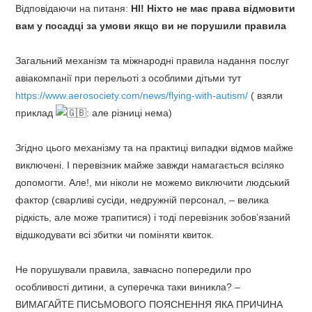
Відповідаючи на питаня:
НІ! Ніхто не має права відмовити
вам у посадці за умови якщо ви не порушили правила
Загальний механізм та міжнародні правила надання послуг
авіакомпанії при перельоті з особлими дітьми тут
https://www.aerosociety.com/news/flying-with-autism/
( взяли
приклад
: але різниці нема)
Згідно цього механізму та на практиці випадки відмов майже
виключені. І перевізник майже завжди намагається всіляко
допомогти. Але!, ми ніколи не можемо виключити людський
фактор (сварливі сусіди, недружній персонал, – велика
рідкість, але може трапитися) і тоді перевізник зобов’язаний
відшкодувати всі збитки чи поміняти квиток.
Не порушували правила, завчасно попередили про
особливості дитини, а суперечка таки виникла? –
ВИМАГАЙТЕ ПИСЬМОВОГО ПОЯСНЕННЯ ЯКА ПРИЧИНА