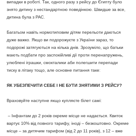
випадки в роботі. Так, одного разу з рейсу до Єгипту було
знято дитину з нестандартною поведінкою. Швидше за все,
дитина була з РАС.
Багатьом навіть нормотиповим дітям перельоти даються
дуже важко. Якщо ви подорожуєте з України зараз, то
подорожі затягуються на кілька днів. Зрозуміло, що батьки
мають подбати про заспокійливі дії проти перенапружень,
улюблені іграшки, смокталики аби полегшити перепади
тиску в літаку тощо, але основне питання таке:
ЯК УБЕЗПЕЧИТИ СЕБЕ І НЕ БУТИ ЗНЯТИМИ З РЕЙСУ?
Враховуйте наступне якщо купляєте білет самі:
– Інфантам до 2 років окреме місце не надається. Квиток
вартує 10% від повного тарифу, іноді – безкоштовно. Окреме
місце – за дитячим тарифом (від 2 до 11 років), з 12 – вже