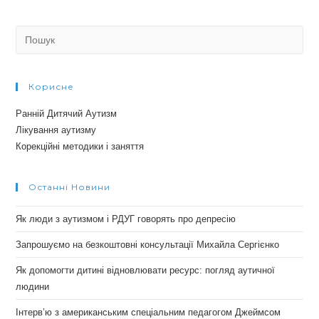
Search
for:
Корисне
Ранній Дитячий Аутизм
Лікування аутизму
Корекційні методики і заняття
Останні Новини
Як люди з аутизмом і РДУГ говорять про депресію
Запрошуємо на безкоштовні консультації Михайла Сергієнко
Як допомогти дитині відновлювати ресурс: погляд аутичної
людини
Інтерв’ю з американським спеціальним педагогом Джеймсом