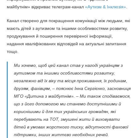
майбутнім» відкриває телеграм-канал
«Аутизм & Інклюзія»
.
Канал створено для покращення комунікації між людьми, які
мають дітей з аутизмом та іншими особливостями розвитку,
продукування й поширення перевіреної інформації,
надання кваліфікованих відповідей на актуальні запитання
тощо.
Ми хочемо, щоб цей канал став у нагоді українцям з
аутизмом та іншими особливостями розвитку,
незалежно від їх віку та місця проживання, їх родинам,
друзям, фахівцям, – пояснює Інна Сергієнко, засновниця
МГО «Дитина з майбутнім». – Ми також сподіваємося,
що з його допомогою ми станемо доступнішими й
кориснішими й для тих українських громадян, які
перебувають на ТОТ, змушені жити й виховувати
дітей в умовах жорсткого тиску, відсутності фахової
підтримки, інших життєво необхідних речей.