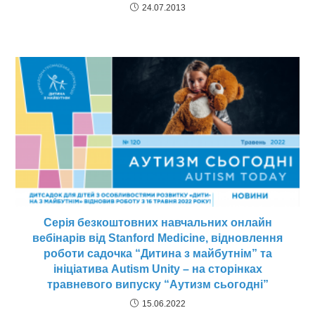
24.07.2013
Серія безкоштовних навчальних онлайн
вебінарів від Stanford Medicine, відновлення
роботи садочка “Дитина з майбутнім” та
ініціатива Autism Unity – на сторінках
травневого випуску “Аутизм сьогодні”
15.06.2022