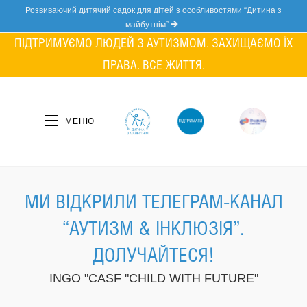
Skip
Розвиваючий дитячий садок для дітей з особливостями “Дитина з
to
майбутнім”
content
ПІДТРИМУЄМО ЛЮДЕЙ З АУТИЗМОМ. ЗАХИЩАЄМО ЇХ
ПРАВА. ВСЕ ЖИТТЯ.
МЕНЮ
МИ ВІДКРИЛИ ТЕЛЕГРАМ-КАНАЛ
“АУТИЗМ & ІНКЛЮЗІЯ”.
ДОЛУЧАЙТЕСЯ!
INGO "CASF "CHILD WITH FUTURE"