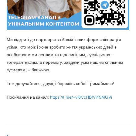
Ми відкриті до партнерства й всіх інших форм співпраці з
усіма, хто мріє і хоче зробити життя українських дітей з
особливостями легшим та щасливішим, суспільство –
толерантнішим, а перемогу, завдяки усім нашим спільним
зусиллям, – ближчою.
Тож долучайтеся, друзі, і бережіть себе! Тримаймося!
Посилання на канал:
https://t.me/+vi8CcHBfVi45MGVi