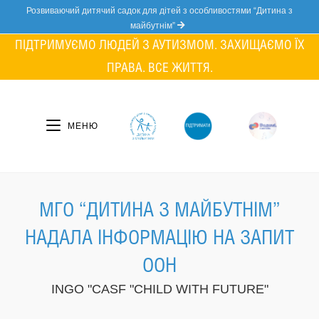
Skip
Розвиваючий дитячий садок для дітей з особливостями “Дитина з
to
майбутнім”
content
ПІДТРИМУЄМО ЛЮДЕЙ З АУТИЗМОМ. ЗАХИЩАЄМО ЇХ
ПРАВА. ВСЕ ЖИТТЯ.
МЕНЮ
МГО “ДИТИНА З МАЙБУТНІМ”
НАДАЛА ІНФОРМАЦІЮ НА ЗАПИТ
ООН
INGO "CASF "CHILD WITH FUTURE"