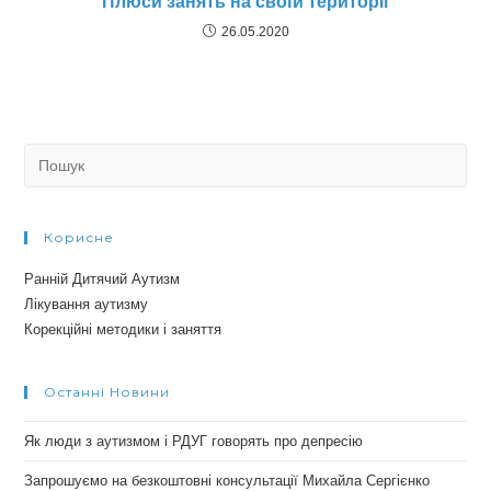
Плюси занять на своїй території
26.05.2020
Search
for:
Корисне
Ранній Дитячий Аутизм
Лікування аутизму
Корекційні методики і заняття
Останні Новини
Як люди з аутизмом і РДУГ говорять про депресію
Запрошуємо на безкоштовні консультації Михайла Сергієнко