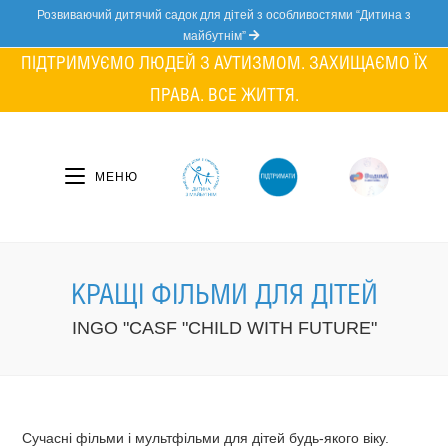
Skip
Розвиваючий дитячий садок для дітей з особливостями “Дитина з
to
майбутнім”
content
ПІДТРИМУЄМО ЛЮДЕЙ З АУТИЗМОМ. ЗАХИЩАЄМО ЇХ
ПРАВА. ВСЕ ЖИТТЯ.
МЕНЮ
КРАЩІ ФІЛЬМИ ДЛЯ ДІТЕЙ
INGO "CASF "CHILD WITH FUTURE"
Сучасні фільми і мультфільми для дітей будь-якого віку.