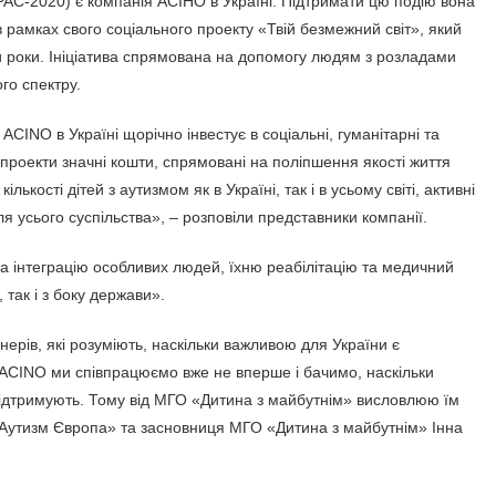
PAC-2020) є компанія АСІНО в Україні. Підтримати цю подію вона
 рамках свого соціального проекту «Твій безмежний світ», який
ри роки. Ініціатива спрямована на допомогу людям з розладами
го спектру.
ACINO в Україні щорічно інвестує в соціальні, гуманітарні та
 проекти значні кошти, спрямовані на поліпшення якості життя
ількості дітей з аутизмом як в Україні, так і в усьому світі, активні
 усього суспільства», – розповіли представники компанії.
а інтеграцію особливих людей, їхню реабілітацію та медичний
 так і з боку держави».
рів, які розуміють, наскільки важливою для України є
ACINO ми співпрацюємо вже не вперше і бачимо, наскільки
 підтримують. Тому від МГО «Дитина з майбутнім» висловлюю їм
«Аутизм Європа» та засновниця МГО «Дитина з майбутнім» Інна