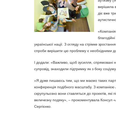
аутизму (I
вирішила в
діє вже т
аутистично
«Компанія 
благодійні
української нації. З огляду на стрімке зростання к
спроби вирішити цю проблему є необхідними для
І додали: «Важливо, щоб зусилля, спрямовані н
супровід, знаходили підтримку як з боку соціуму,
«Я дуже пишаюсь тим, що ми маємо таких партне
конференція подібного масштабу. З компанією 
скрупульозно вони ставляться до проектів, які
величезну подяку», – прокоментувала Консул 
Сергієнко.