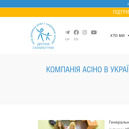
Skip
to
ПІДТРИ
content
ХТО МИ
UA
EN
КОМПАНІЯ АСІНО В УКРА
Генеральн