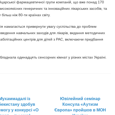
йцарської фармацевтичної групи компаній, що вже понад 170
 високоякісних генеричних та інноваційних лікарських засобів, та
більш ніж 80-ти країнах світу.
ія намагається привернути увагу суспільства до проблем
оведення навчальних заходів для лікарів, видання методичних
реабілітаційних центрів для дітей з РАС, включаючи придбання
бладнала одинадцять сенсорних кімнат у різних містах Україні.
Мухаммадалі із
Ювілейний семінар
бекистану здобув
Консула «Аутизм
могу у конкурсі «О
Європа» пройшов в МОН