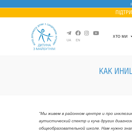
Skip
to
ПІДТРИ
content
ХТО МИ
UA
EN
КАК ИНИ
“Мы живем в районном центре и про инклюзи
аутистический спектр и куча других диагнозо
общеобразовательной школе. Нам нужно знат