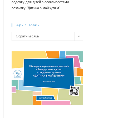
садочку для дітей з особливостями
розвитку “Дитина з майбутнім”
Архів Новин
Архів
Обрати місяць
новин