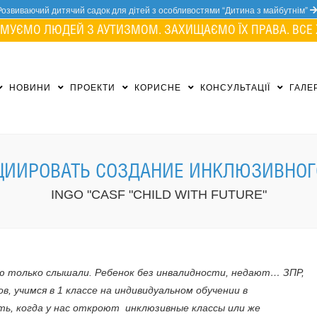
Розвиваючий дитячий садок для дітей з особливостями “Дитина з майбутнім”
МУЄМО ЛЮДЕЙ З АУТИЗМОМ. ЗАХИЩАЄМО ЇХ ПРАВА. ВСЕ 
НОВИНИ
ПРОЕКТИ
КОРИСНЕ
КОНСУЛЬТАЦІЇ
ГАЛЕ
ЦИИРОВАТЬ СОЗДАНИЕ ИНКЛЮЗИВНОГ
INGO "CASF "CHILD WITH FUTURE"
ю только слышали. Ребенок без инвалидности, недают… ЗПР,
в, учимся в 1 классе на индивидуальном обучении в
ь, когда у нас откроют инклюзивные классы или же