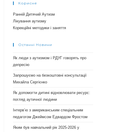
Корисне
Ранній Дитячий Аутизм
Лікування аутизму
Корекційні методики і заняття
Останні Новини
Як люди з аутизмом і РДУГ говорять про
депресію
Запрошуємо на безкоштовні консультації
Михайла Сергієнко
Як допомогти дитині відновлювати ресурс:
погляд аутичної людини
Інтерв’ю з американським спеціальним
педагогом Джеймсом Едвардом Фростом
Яким був навчальний рік 2025-2026 у