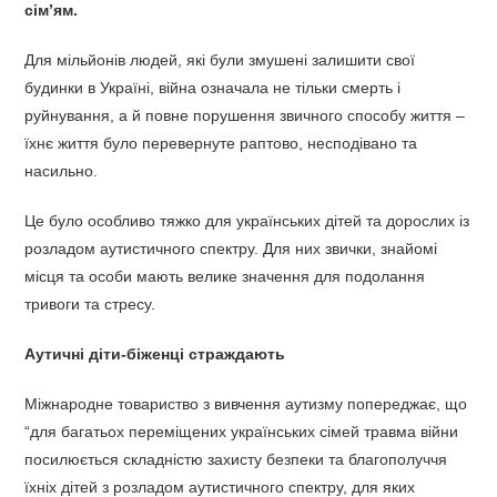
сім’ям.
Для мільйонів людей, які були змушені залишити свої
будинки в Україні, війна означала не тільки смерть і
руйнування, а й повне порушення звичного способу життя –
їхнє життя було перевернуте раптово, несподівано та
насильно.
Це було особливо тяжко для українських дітей та дорослих із
розладом аутистичного спектру. Для них звички, знайомі
місця та особи мають велике значення для подолання
тривоги та стресу.
Аутичні діти-біженці страждають
Міжнародне товариство з вивчення аутизму попереджає, що
“для багатьох переміщених українських сімей травма війни
посилюється складністю захисту безпеки та благополуччя
їхніх дітей з розладом аутистичного спектру, для яких