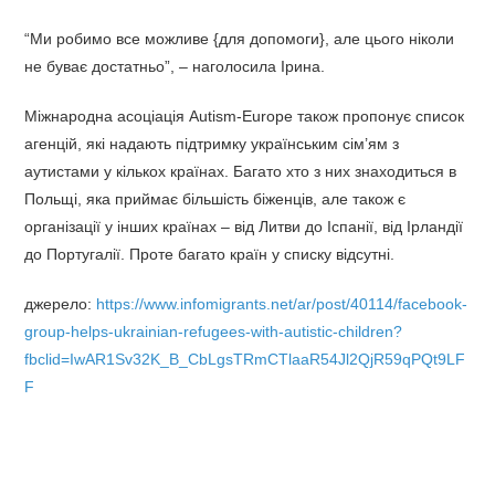
“Ми робимо все можливе {для допомоги}, але цього ніколи
не буває достатньо”, – наголосила Ірина.
Міжнародна асоціація Autism-Europe також пропонує список
агенцій, які надають підтримку українським сім’ям з
аутистами у кількох країнах. Багато хто з них знаходиться в
Польщі, яка приймає більшість біженців, але також є
організації у інших країнах – від Литви до Іспанії, від Ірландії
до Португалії. Проте багато країн у списку відсутні.
джерело:
https://www.infomigrants.net/ar/post/40114/facebook-
group-helps-ukrainian-refugees-with-autistic-children?
fbclid=IwAR1Sv32K_B_CbLgsTRmCTlaaR54Jl2QjR59qPQt9LF
F