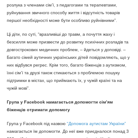
розлука з членами сім’ї, з педагогами та терапевтами,
руйнування звичного способу життя і відсутність товарів
першої необхідності може бути особливо руйнівними”.
Ці діти, по суті, “вразливіші до травм, а почуття жаху і
безсилля може призвести до розвитку психічних розладів та
довгострокових медичних проблем, – йдеться у доповіді. –
Багато сімей аутичних українських дітей повідомляють, що у
них відбувся регрес. Крім того, багато біженців з аутизмом,
їхні сім’ї та друзі також стикаються з проблемою пошуку
підтримки в містах, що приймають їх, у чужій країні та на
чужій мові”.
Група у Facebook намагається допомогти сім’ям
біженців отримати допомогу
Група у Facebook під назвою
“Допомога аутистам України”
намагається їм допомогти. До неї вже приєдналося понад 3