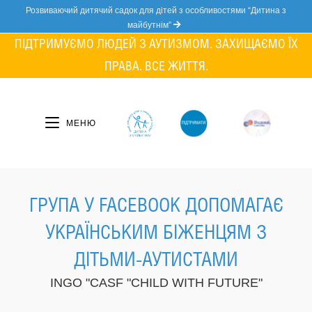
Skip
Розвиваючий дитячий садок для дітей з особливостями “Дитина з
to
майбутнім”
content
ПІДТРИМУЄМО ЛЮДЕЙ З АУТИЗМОМ. ЗАХИЩАЄМО ЇХ
ПРАВА. ВСЕ ЖИТТЯ.
МЕНЮ
ГРУПА У FACEBOOK ДОПОМАГАЄ
УКРАЇНСЬКИМ БІЖЕНЦЯМ З
ДІТЬМИ-АУТИСТАМИ
INGO "CASF "CHILD WITH FUTURE"