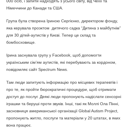
000 осіб, і запити надходять з усього світу, від Чехії та
Німеччини до Канади та США.
Група була створена Іриною Сергієнко, директором фонду,
яка керувала проэктом дитячого садка “Дитина з майбутнім”
для 30 дітей-аутистів у Києві. Тепер це склад та
бомбосховище.
Ірина заснувала групу у Facebook, щоб допомогти
українським сім’ям аутистів, які перебувають за кордоном,
повідомляє сайт Spectrum News.
Там люди запитують інформацію про місцевих терапевтів і
про те, як пройти бюрократичні процедури, щоб отримати
доступ до послуг. Деякі люди пропонують надіслати сенсорні
іграшки та беруші проти звуків. Інші, такі як Моллі Ола Пінні,
засновниця американської організації Global Autism Project,
пропонують житло, послуги та матеріали у 20 штатах, в яких
вона працює.