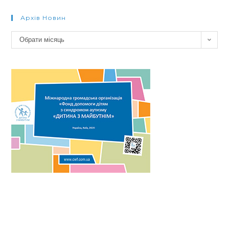
Архів Новин
Архів
Обрати місяць
новин