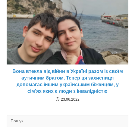
Вона втекла від війни в Україні разом із своїм
аутичним братом. Тепер ця захисниця
допомагає іншим українським біженцям, у
сім’ях яких є люди з інвалідністю
23.06.2022
Search
for: