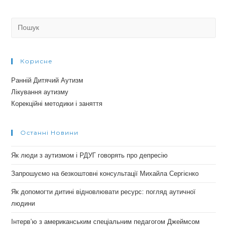
Search
for:
Корисне
Ранній Дитячий Аутизм
Лікування аутизму
Корекційні методики і заняття
Останні Новини
Як люди з аутизмом і РДУГ говорять про депресію
Запрошуємо на безкоштовні консультації Михайла Сергієнко
Як допомогти дитині відновлювати ресурс: погляд аутичної
людини
Інтерв’ю з американським спеціальним педагогом Джеймсом