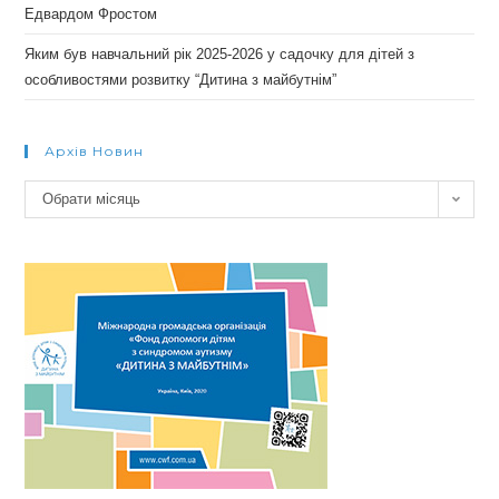
Едвардом Фростом
Яким був навчальний рік 2025-2026 у садочку для дітей з
особливостями розвитку “Дитина з майбутнім”
Архів Новин
Архів
Обрати місяць
новин