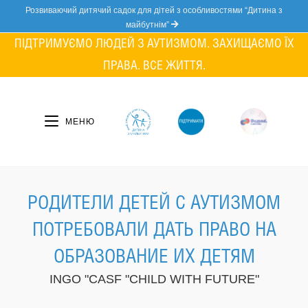
Skip
Розвиваючий дитячий садок для дітей з особливостями “Дитина з
to
майбутнім”
content
ПІДТРИМУЄМО ЛЮДЕЙ З АУТИЗМОМ. ЗАХИЩАЄМО ЇХ
ПРАВА. ВСЕ ЖИТТЯ.
МЕНЮ
РОДИТЕЛИ ДЕТЕЙ С АУТИЗМОМ
ПОТРЕБОВАЛИ ДАТЬ ПРАВО НА
ОБРАЗОВАНИЕ ИХ ДЕТЯМ
INGO "CASF "CHILD WITH FUTURE"