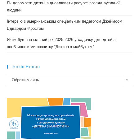
Як допомогти дитині відновлювати ресурс: погляд аутичної
людини
Інтерв’ю з американським спеціальним педагогом Джеймсом
Едвардом Фростом
Яким був навчальний рік 2025-2026 у садочку для дітей з
особливостями розвитку “Дитина з майбутнім”
Архів Новин
Архів
Обрати місяць
новин