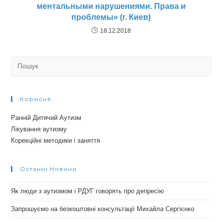
ментальными нарушениями. Права и
проблемы» (г. Киев)
18.12.2018
Search
for:
Корисне
Ранній Дитячий Аутизм
Лікування аутизму
Корекційні методики і заняття
Останні Новини
Як люди з аутизмом і РДУГ говорять про депресію
Запрошуємо на безкоштовні консультації Михайла Сергієнко