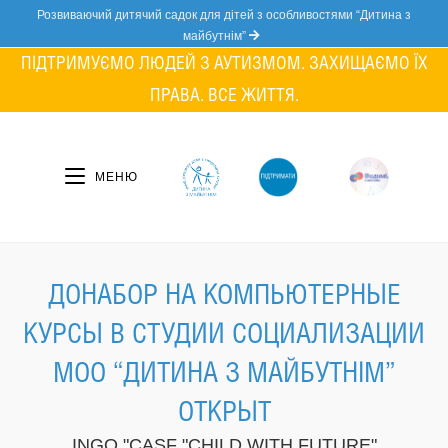
Skip
Розвиваючий дитячий садок для дітей з особливостями “Дитина з
to
майбутнім”
content
ПІДТРИМУЄМО ЛЮДЕЙ З АУТИЗМОМ. ЗАХИЩАЄМО ЇХ
ПРАВА. ВСЕ ЖИТТЯ.
МЕНЮ
ДОНАБОР НА КОМПЬЮТЕРНЫЕ
КУРСЫ В СТУДИИ СОЦИАЛИЗАЦИИ
МОО “ДИТИНА З МАЙБУТНІМ”
ОТКРЫТ
INGO "CASF "CHILD WITH FUTURE"