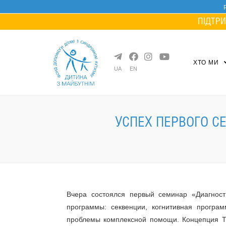
Skip
to
ПІДТРИ
content
ХТО МИ
UA
EN
УСПЕХ ПЕРВОГО С
Вчера состоялся первый семинар «Диагност
программы: секвенции, когнитивная програм
проблемы комплексной помощи. Концепция Т