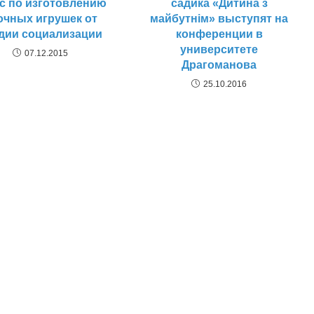
с по изготовлению
садика «Дитина з
очных игрушек от
майбутнім» выступят на
дии социализации
конференции в
университете
07.12.2015
Драгоманова
25.10.2016