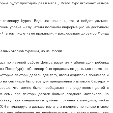
орые будут проходить раз в месяц. Всего Курс включает четыре
 семинару Курса. Ведь как начнешь, так и пойдет дальше.
высшем уровне – слушатели получили информацию на доступном
й, в том числе из ее практики», – рассказывает директор Фонда
азных уголков Украины, но из России.
ора по научной работе Центра развития и абилитации ребенка
т-Петербург): «Семинар был представлен довольно грамотно.
которые лекторы давали для того, чтобы аудитория понимала и
то на семинаре было все для преодоления языкового барьера –
Хорошо, что можно было пообщаться и с родителями детей с
ом семинаре лекторы давали больше вводного материала, но
сскажут, как специалисты должны применять методики, чтобы
СН я планирую и дальше изучать и внедрять не только в свою
гам для облегчения их профессиональной деятельности, для