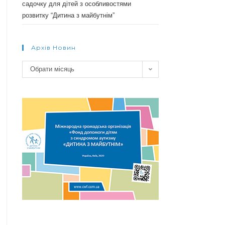
садочку для дітей з особливостями
розвитку “Дитина з майбутнім”
Архів Новин
Архів
Обрати місяць
новин