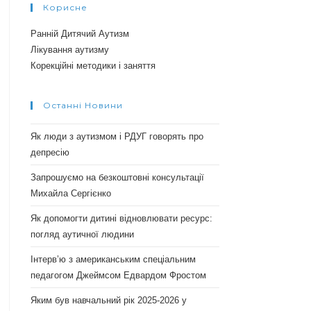
Корисне
Ранній Дитячий Аутизм
Лікування аутизму
Корекційні методики і заняття
Останні Новини
Як люди з аутизмом і РДУГ говорять про
депресію
Запрошуємо на безкоштовні консультації
Михайла Сергієнко
Як допомогти дитині відновлювати ресурс:
погляд аутичної людини
Інтерв’ю з американським спеціальним
педагогом Джеймсом Едвардом Фростом
Яким був навчальний рік 2025-2026 у