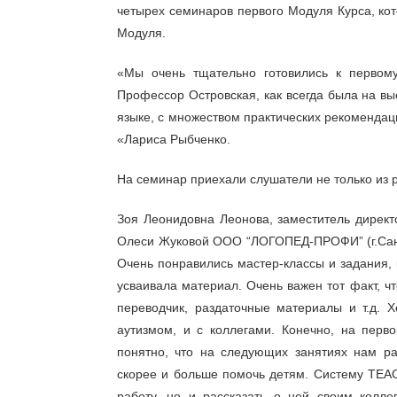
четырех семинаров первого Модуля Курса, кот
Модуля.
«Мы очень тщательно готовились к первому
Профессор Островская, как всегда была на 
языке, с множеством практических рекомендаци
«Лариса Рыбченко.
На семинар приехали слушатели не только из р
Зоя Леонидовна Леонова, заместитель директ
Олеси Жуковой ООО “ЛОГОПЕД-ПРОФИ” (г.Санк
Очень понравились мастер-классы и задания, 
усваивала материал. Очень важен тот факт, ч
переводчик, раздаточные материалы и т.д. 
аутизмом, и с коллегами. Конечно, на перв
понятно, что на следующих занятиях нам ра
скорее и больше помочь детям. Систему ТЕAС
работу, но и рассказать о ней своим колле