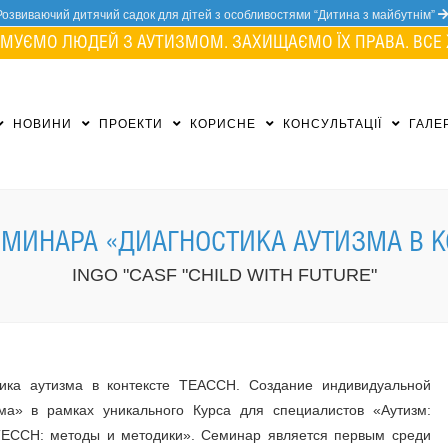
Розвиваючий дитячий садок для дітей з особливостями “Дитина з майбутнім”
МУЄМО ЛЮДЕЙ З АУТИЗМОМ. ЗАХИЩАЄМО ЇХ ПРАВА. ВСЕ 
НОВИНИ
ПРОЕКТИ
КОРИСНЕ
КОНСУЛЬТАЦІЇ
ГАЛЕ
ЕМИНАРА «ДИАГНОСТИКА АУТИЗМА В К
INGO "CASF "CHILD WITH FUTURE"
ика аутизма в контексте TEACCH. Создание индивидуальной
ма» в рамках уникального Курса для специалистов «Аутизм:
ЕССН: методы и методики». Семинар является первым среди