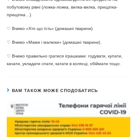
побутовому рівні (ложка-ложка, вилка-вилка, прищіпка-
прищіпка…).
♡ Вчимо «Хто що їсть» (домашні тварини).
♡ Вчимо «Мами і малюки» (домашні тварини).
♡ Вчимо правильно гратися іграшками: годувати, купати,
качати, укладати спати, катати в колясці, обіймати тощо.
ВАМ ТАКОЖ МОЖЕ СПОДОБАТИСЬ