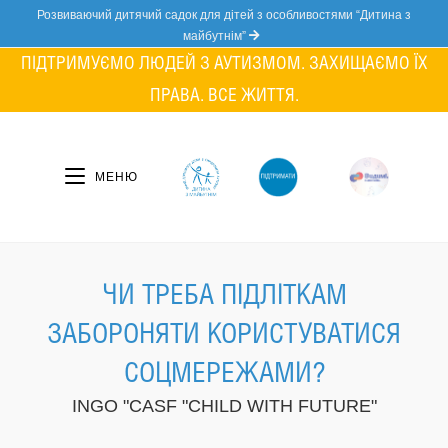
Skip
Розвиваючий дитячий садок для дітей з особливостями “Дитина з
to
майбутнім”
content
ПІДТРИМУЄМО ЛЮДЕЙ З АУТИЗМОМ. ЗАХИЩАЄМО ЇХ
ПРАВА. ВСЕ ЖИТТЯ.
МЕНЮ
ЧИ ТРЕБА ПІДЛІТКАМ
ЗАБОРОНЯТИ КОРИСТУВАТИСЯ
СОЦМЕРЕЖАМИ?
INGO "CASF "CHILD WITH FUTURE"