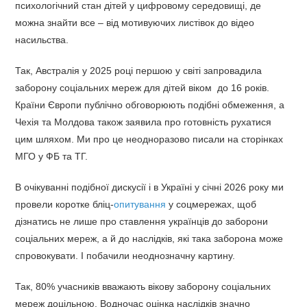
психологічний стан дітей у цифровому середовищі, де
можна знайти все – від мотивуючих листівок до відео
насильства.
Так, Австралія у 2025 році першою у світі запровадила
заборону соціальних мереж для дітей віком до 16 років.
Країни Європи публічно обговорюють подібні обмеження, а
Чехія та Молдова також заявила про готовність рухатися
цим шляхом. Ми про це неодноразово писали на сторінках
МГО у ФБ та ТГ.
В очікуванні подібної дискусії і в Україні у січні 2026 року ми
провели коротке бліц-
опитування
у соцмережах, щоб
дізнатись не лише про ставлення українців до заборони
соціальних мереж, а й до наслідків, які така заборона може
спровокувати. І побачили неоднозначну картину.
Так, 80% учасників вважають вікову заборону соціальних
мереж доцільною. Водночас оцінка наслідків значно