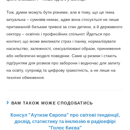
Тож, думки можуть бути різними, але в тому, що ця тема
актуальна – сумнівів немає, адже вона стосується не лише
притаманній батькам тривозі за стан дитини, а й державного
сектору – освітніх і професійних спільнот. Йдеться про
контент, що може викликати страх і паніку, нормалізувати
насильство, залежності, сексуалізовані образи, приниження
або небезпечні моделі поведінки. Саме ці ризики і стають
підґрунтям для розмов про заборони і водночас для запиту
на освіту, супровід та цифрову грамотність, а не лише на
технічні обмеження.
ВАМ ТАКОЖ МОЖЕ СПОДОБАТИСЬ
Консул "Аутизм Європа" про світові тенденції,
досвід, статистику та інклюзію в радіоефірі
"Голос Києва"