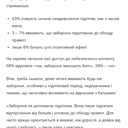
стриманіша:
53% очікують сильне невдоволення підлітків, яке з часом
мине;
3 – 7% вважають, що заборона підштовхне до обходу
правил;
лише 8% бачать суто позитивний ефект.
На окреме питання про доступ до небезпечного контенту
58% відповіли «так, заборона зменшить його», 39% – «ні».
Втім, треба сказати, деякі читачі вважають будь-які
заборони, особливо у підлітковий період, недоречними і
такими, що негативно впливають на відносини з батьками:
«Заборона не допомагає підліткам. Вона лише підсилює
відторгнення від батьків і штовхає до обходу правил. Діти
часто краще орієнтуються в мережі, ніж дорослі, а довіра від
цього слабшає», – пише одна з учасниць.