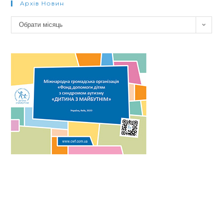
Архів Новин
Архів
Обрати місяць
новин