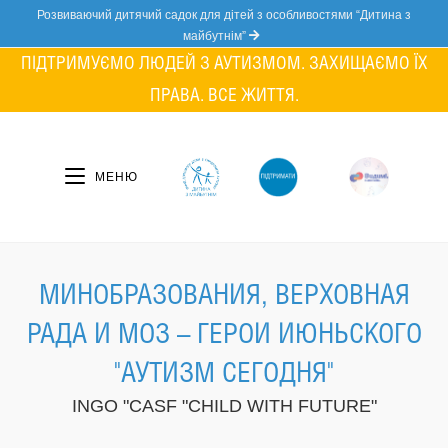
Skip
Розвиваючий дитячий садок для дітей з особливостями “Дитина з
to
майбутнім”
content
ПІДТРИМУЄМО ЛЮДЕЙ З АУТИЗМОМ. ЗАХИЩАЄМО ЇХ
ПРАВА. ВСЕ ЖИТТЯ.
МЕНЮ
МИНОБРАЗОВАНИЯ, ВЕРХОВНАЯ
РАДА И МОЗ – ГЕРОИ ИЮНЬСКОГО
"АУТИЗМ СЕГОДНЯ"
INGO "CASF "CHILD WITH FUTURE"