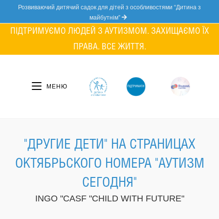
Skip
Розвиваючий дитячий садок для дітей з особливостями “Дитина з
to
майбутнім”
content
ПІДТРИМУЄМО ЛЮДЕЙ З АУТИЗМОМ. ЗАХИЩАЄМО ЇХ
ПРАВА. ВСЕ ЖИТТЯ.
МЕНЮ
"ДРУГИЕ ДЕТИ" НА СТРАНИЦАХ
ОКТЯБРЬСКОГО НОМЕРА "АУТИЗМ
СЕГОДНЯ"
INGO "CASF "CHILD WITH FUTURE"