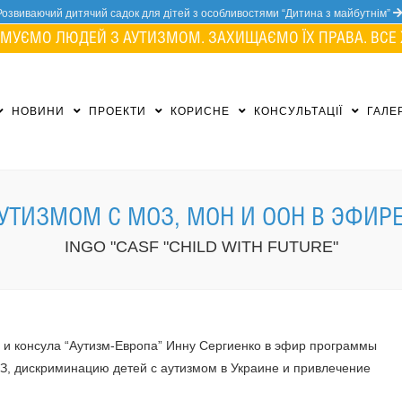
Розвиваючий дитячий садок для дітей з особливостями “Дитина з майбутнім”
МУЄМО ЛЮДЕЙ З АУТИЗМОМ. ЗАХИЩАЄМО ЇХ ПРАВА. ВСЕ 
НОВИНИ
ПРОЕКТИ
КОРИСНЕ
КОНСУЛЬТАЦІЇ
ГАЛЕ
УТИЗМОМ С МОЗ, МОН И ООН В ЭФИРЕ
INGO "CASF "CHILD WITH FUTURE"
 и консула “Аутизм-Европа” Инну Сергиенко в эфир программы
ОЗ, дискриминацию детей с аутизмом в Украине и привлечение