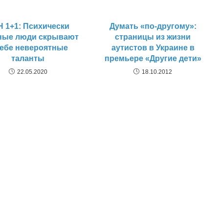
 1+1: Психически
Думать «по-другому»:
ные люди скрывают
страницы из жизни
себе невероятные
аутистов в Украине в
таланты
премьере «Другие дети»
22.05.2020
18.10.2012