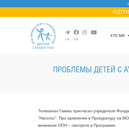
Skip
to
ПІДТРИ
content
ХТО МИ
UA
EN
ПРОБЛЕМЫ ДЕТЕЙ С А
Телеканал Гамма пригласил учредителя Фонда
“Наголос”. Про заявление в Прокуратуру на М
внимания ООН – смотрите в Программе.