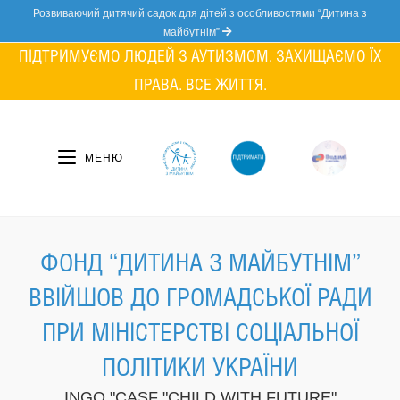
Skip
Розвиваючий дитячий садок для дітей з особливостями “Дитина з
to
майбутнім”
content
ПІДТРИМУЄМО ЛЮДЕЙ З АУТИЗМОМ. ЗАХИЩАЄМО ЇХ
ПРАВА. ВСЕ ЖИТТЯ.
МЕНЮ
ФОНД “ДИТИНА З МАЙБУТНІМ”
ВВІЙШОВ ДО ГРОМАДСЬКОЇ РАДИ
ПРИ МІНІСТЕРСТВІ СОЦІАЛЬНОЇ
ПОЛІТИКИ УКРАЇНИ
INGO "CASF "CHILD WITH FUTURE"