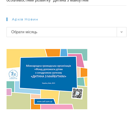
особливостями розвитку “Дитина з майбутнім”
Архів Новин
Архів
Обрати місяць
новин