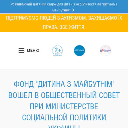
Skip
Розвиваючий дитячий садок для дітей з особливостями “Дитина з
to
майбутнім”
content
ПІДТРИМУЄМО ЛЮДЕЙ З АУТИЗМОМ. ЗАХИЩАЄМО ЇХ
ПРАВА. ВСЕ ЖИТТЯ.
МЕНЮ
ФОНД "ДИТИНА З МАЙБУТНІМ"
ВОШЕЛ В ОБЩЕСТВЕННЫЙ СОВЕТ
ПРИ МИНИСТЕРСТВЕ
СОЦИАЛЬНОЙ ПОЛИТИКИ