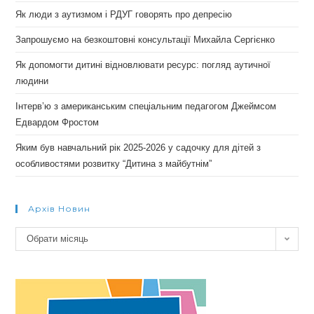
Як люди з аутизмом і РДУГ говорять про депресію
Запрошуємо на безкоштовні консультації Михайла Сергієнко
Як допомогти дитині відновлювати ресурс: погляд аутичної
людини
Інтерв’ю з американським спеціальним педагогом Джеймсом
Едвардом Фростом
Яким був навчальний рік 2025-2026 у садочку для дітей з
особливостями розвитку “Дитина з майбутнім”
Архів Новин
Архів
Обрати місяць
новин