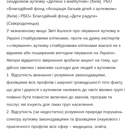
синдромом аутизму «Дитина з майбутнім» (Київ), РБО
«Благодійний фонд «Асоціація батьків дітей з аутизмом»
(Київ) і РБО« Благодійний фонд «Дети радуги»
(Сєвєродонецьк).
У зазначеному вище Звіті йшлося про лікування аутизму в
Україні стовбуровими клітинами, проте на думку експертів
««лікування» аутизму стовбуровими клітинами взагалі не є
відомим або поширеним методом лікування на Україні».
Автори відкритого звернення зробили акцент на тому, що
дійсно хвилює і важливо сьогодні для людей з аутизмом:
1. Відсутність визнання і розуміння законодавцями,
фахівцями всіх профілів і широкої громадськості того факту,
що діти і дорослі з аутизмом належать до своїх вікових групі і
повинні бути повністю включені до законів, програм та
послуг, які існують для таких груп населення.
2. Відсутність (чи недостатнє) розуміння природи порушень
спектру аутизму законодавцями та фахівцями (наукового і
практичного профілю всіх сфер – медицина, освіта,