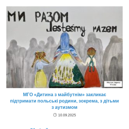
МГО «Дитина з майбутнім» закликає
підтримати польські родини, зокрема, з дітьми
з аутизмом
10.09.2025