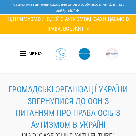
Skip
Розвиваючий дитячий садок для дітей з особливостями “Дитина з
to
майбутнім”
content
ПІДТРИМУЄМО ЛЮДЕЙ З АУТИЗМОМ. ЗАХИЩАЄМО ЇХ
ПРАВА. ВСЕ ЖИТТЯ.
МЕНЮ
ГРОМАДСЬКІ ОРГАНІЗАЦІЇ УКРАЇНИ
ЗВЕРНУЛИСЯ ДО ООН З
ПИТАННЯМ ПРО ПРАВА ОСІБ З
АУТИЗМОМ В УКРАЇНІ
INGO "CASF "CHILD WITH FUTURE"