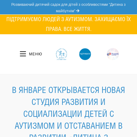
Skip
Розвиваючий дитячий садок для дітей з особливостями “Дитина з
to
майбутнім”
content
ПІДТРИМУЄМО ЛЮДЕЙ З АУТИЗМОМ. ЗАХИЩАЄМО ЇХ
ПРАВА. ВСЕ ЖИТТЯ.
МЕНЮ
В ЯНВАРЕ ОТКРЫВАЕТСЯ НОВАЯ
СТУДИЯ РАЗВИТИЯ И
СОЦИАЛИЗАЦИИ ДЕТЕЙ С
АУТИЗМОМ И ОТСТАВАНИЕМ В