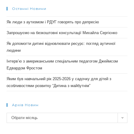
Останні Новини
Як люди з аутизмом і РДУГ говорять про депресію
Запрошуємо на безкоштовні консультації Михайла Сергієнко
Як допомогти дитині відновлювати ресурс: погляд аутичної
людини
Інтерв’ю з американським спеціальним педагогом Джеймсом
Едвардом Фростом
Яким був навчальний рік 2025-2026 у садочку для дітей з
особливостями розвитку “Дитина з майбутнім”
Архів Новин
Архів
Обрати місяць
новин