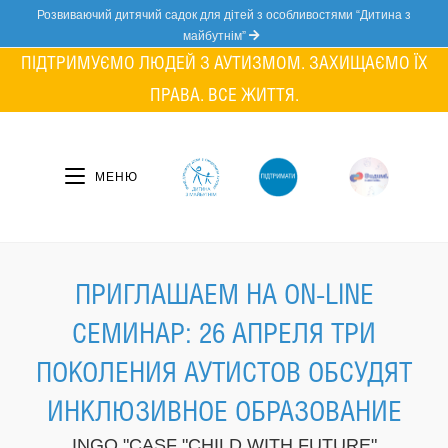
Skip
Розвиваючий дитячий садок для дітей з особливостями “Дитина з
to
майбутнім”
content
ПІДТРИМУЄМО ЛЮДЕЙ З АУТИЗМОМ. ЗАХИЩАЄМО ЇХ
ПРАВА. ВСЕ ЖИТТЯ.
МЕНЮ
ПРИГЛАШАЕМ НА ON-LINE
СЕМИНАР: 26 АПРЕЛЯ ТРИ
ПОКОЛЕНИЯ АУТИСТОВ ОБСУДЯТ
ИНКЛЮЗИВНОЕ ОБРАЗОВАНИЕ
INGO "CASF "CHILD WITH FUTURE"