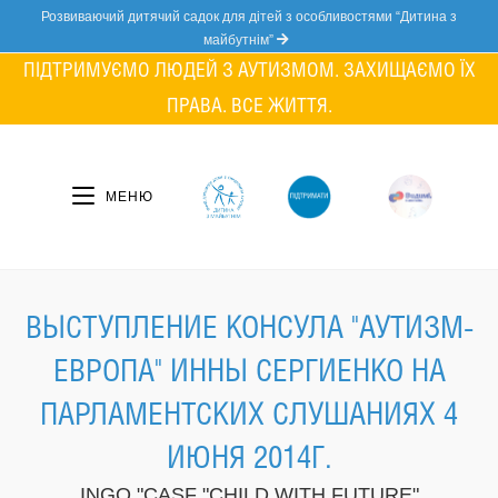
Skip
Розвиваючий дитячий садок для дітей з особливостями “Дитина з
to
майбутнім”
content
ПІДТРИМУЄМО ЛЮДЕЙ З АУТИЗМОМ. ЗАХИЩАЄМО ЇХ
ПРАВА. ВСЕ ЖИТТЯ.
МЕНЮ
ВЫСТУПЛЕНИЕ КОНСУЛА "АУТИЗМ-
ЕВРОПА" ИННЫ СЕРГИЕНКО НА
ПАРЛАМЕНТСКИХ СЛУШАНИЯХ 4
ИЮНЯ 2014Г.
INGO "CASF "CHILD WITH FUTURE"