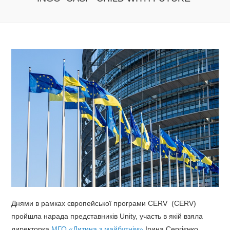
Днями в рамках європейської програми CERV (CERV)
пройшла нарада представників Unitу, участь в якій взяла
директорка
МГО «Дитина з майбутнім»
Ірина Сергієнко.