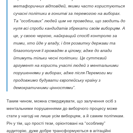
метафоричних відповідей, якими часто користуються
сучасні політики в гонитві за перемогою на виборах.
Та “особливих” людей цим не проведеш, що зводить до
нуля всі спроби кандидатів збрехати своїм виборцям. А
це, у своєю чергою, найкращий спосіб контролю за
тими, хто йде у владу, і для розвитку держави та
благополуччя її громадян в цілому, адже до влади
йтимуть тільки чесні політики. Це суттєвий
аргумент на користь участі людей з ментальними
порушеннями у виборах, адже після Перемоги ми
продовжимо будувати європейську країну з
демократичними цінностями”.
Таким чином, можна стверджувати, що залучення осіб з
ментальними порушеннями до виборчого процесу може
стати у нагоді не лише усім виборцям, а й самим політикам.
Річ у тім, що прості тези, орієнтовані на “особливу”
аудиторію, дуже добре трансформуються в агітаційні