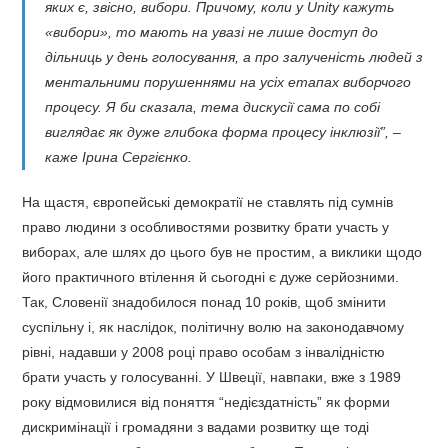
яких є, звісно, вибори. Причому, коли у Unity кажуть
«вибори», то мають на увазі не лише доступ до
дільниць у день голосування, а про залученість людей з
ментальними порушеннями на усіх етапах виборчого
процесу. Я би сказала, тема дискусії сама по собі
виглядає як дуже глибока форма процесу інклюзії”, –
каже Ірина Сергієнко.
На щастя, європейські демократії не ставлять під сумнів
право людини з особливостями розвитку брати участь у
виборах, але шлях до цього був не простим, а виклики щодо
його практичного втілення й сьогодні є дуже серйозними.
Так, Словенії знадобилося понад 10 років, щоб змінити
суспільну і, як наслідок, політичну волю на законодавчому
рівні, надавши у 2008 році право особам з інвалідністю
брати участь у голосуванні. У Швеції, навпаки, вже з 1989
року відмовилися від поняття “недієздатність” як форми
дискримінації і громадяни з вадами розвитку ще тоді