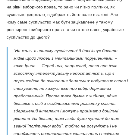
на рівні виборчого права, то рано чи пізно політики, як
суспільне дзеркало, відобразять його волю в законі. Але
чому саме суспільство має бути зацікавлене у такому
розширенні виборчого права та чи готове наше, українське
суспільство до цього?
“На жаль, в нашому суспільстві й досі існує багато
міфів щодо людей з ментальними порушеннями, –
каже Ірина. – Серед них, наприклад, теза про їхню
всеосяжну інтелектуальну недостатність, що є
перешкодою до виконання банальних побутових справ і
спілкування, не кажучи вже про вибір державних
представників. Проте така думка є хибною, адже
більшість осіб з особливостями розвитку мають
збережений інтелект і можуть приймати доцільні
рішення. Ба більше, такі люди дуже чутливі до так
званої “політичної води”, тобто не розуміють і не
сприймають розпливчастих узагальнень і нечітких