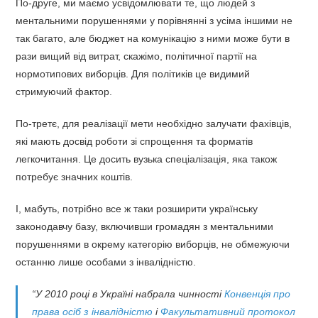
По-друге, ми маємо усвідомлювати те, що людей з
ментальними порушеннями у порівнянні з усіма іншими не
так багато, але бюджет на комунікацію з ними може бути в
рази вищий від витрат, скажімо, політичної партії на
нормотипових виборців. Для політиків це видимий
стримуючий фактор.
По-третє, для реалізації мети необхідно залучати фахівців,
які мають досвід роботи зі спрощення та форматів
легкочитання. Це досить вузька спеціалізація, яка також
потребує значних коштів.
І, мабуть, потрібно все ж таки розширити українську
законодавчу базу, включивши громадян з ментальними
порушеннями в окрему категорію виборців, не обмежуючи
останню лише особами з інвалідністю.
“У 2010 році в Україні набрала чинності
Конвенція про
права осіб з інвалідністю
і
Факультативний протокол