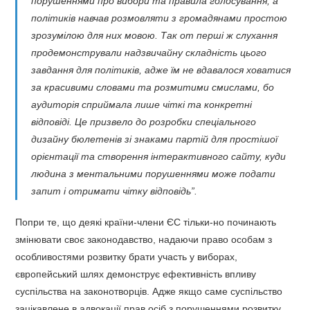
порушеннями про вибори та правила голосування, а
політиків навчав розмовляти з громадянами простою
зрозумілою для них мовою. Так от перші ж слухання
продемонстрували надзвичайну складність цього
завдання для політиків, адже їм не вдавалося ховатися
за красивими словами та розмитими смислами, бо
аудиторія сприймала лише чіткі та конкретні
відповіді. Це призвело до розробки спеціального
дизайну бюлетенів зі знаками партій для простішої
орієнтації та створення інтерактивного сайту, куди
людина з ментальними порушеннями може подати
запит і отримати чітку відповідь”.
Попри те, що деякі країни-члени ЄС тільки-но починають
змінювати своє законодавство, надаючи право особам з
особливостями розвитку брати участь у виборах,
європейський шлях демонструє ефективність впливу
суспільства на законотворців. Адже якщо саме суспільство
зацікавлене в адвокації прав осіб з порушеннями розвитку