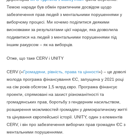
Темою наради був обмін практичним досвідом щодо
забезпечення прав людей з ментальними порушеннями у
виборчому процесі. Ми хочемо поділитися деякими
висновками за результатами цієї наради, яка дозволила
подивитися на людей з ментальними порушеннями під
іншим ракурсом – як на виборців.
Отже, що таке СЕRV і UNITY
СERV («
Громадяни, рівність, права та цінності
») – це доволі
молода програма фінансування ЄС, запущена у 2021 році
на сім років обсягом 1,5 млрд.євро. Програма фінансує
проекти, спрямовані на захист різноманітності та
громадянських прав, боротьбу з гендерним насильством,
розширення можливостей громадян у демократичному житті
та цінування європейської історії. UNITY, один з елементів
СERV, і він про забезпечення виборчих прав громадян ЄС з
ментальними порушеннями.