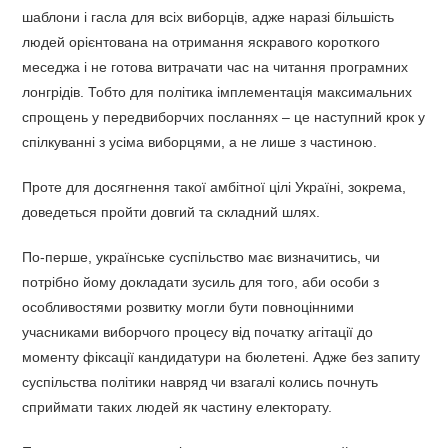
шаблони і гасла для всіх виборців, адже наразі більшість
людей орієнтована на отримання яскравого короткого
меседжа і не готова витрачати час на читання програмних
лонгрідів. Тобто для політика імплементація максимальних
спрощень у передвиборчих посланнях – це наступний крок у
спілкуванні з усіма виборцями, а не лише з частиною.
Проте для досягнення такої амбітної цілі Україні, зокрема,
доведеться пройти довгий та складний шлях.
По-перше, українське суспільство має визначитись, чи
потрібно йому докладати зусиль для того, аби особи з
особливостями розвитку могли бути повноцінними
учасниками виборчого процесу від початку агітації до
моменту фіксації кандидатури на бюлетені. Адже без запиту
суспільства політики навряд чи взагалі колись почнуть
сприймати таких людей як частину електорату.