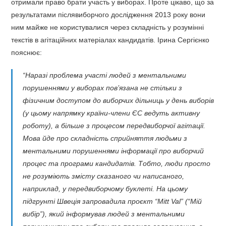
отримали право брати участь у виборах. Проте цікаво, що за
результатами післявиборчого дослідження 2013 року вони
ним майже не користувалися через складність у розумінні
текстів в агітаційних матеріалах кандидатів. Ірина Сергієнко
пояснює:
“Наразі проблема участі людей з ментальними
порушеннями у виборах пов’язана не стільки з
фізичним доступом до виборчих дільниць у день виборів
(у цьому напрямку країни-члени ЄС ведуть активну
роботу), а більше з процесом передвиборчої агітації.
Мова йде про складність сприйняття людьми з
ментальними порушеннями інформації про виборчий
процес та програми кандидатів. Тобто, люди просто
не розуміють змісту сказаного чи написаного,
наприклад, у передвиборчому буклеті. На цьому
підгрунті Швеція запровадила проєкт “Mitt Val” (“Мій
вибір”), який інформував людей з ментальними