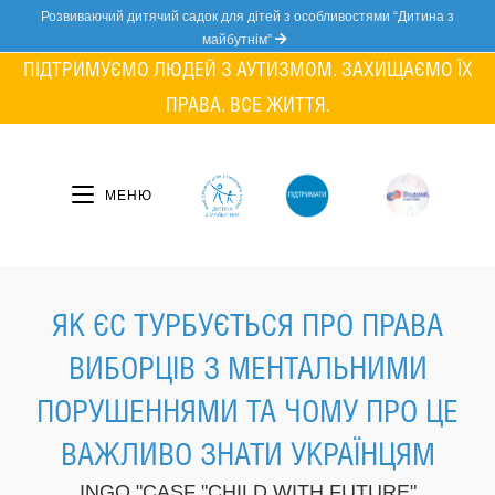
Skip
Розвиваючий дитячий садок для дітей з особливостями “Дитина з
to
майбутнім”
content
ПІДТРИМУЄМО ЛЮДЕЙ З АУТИЗМОМ. ЗАХИЩАЄМО ЇХ
ПРАВА. ВСЕ ЖИТТЯ.
МЕНЮ
ЯК ЄС ТУРБУЄТЬСЯ ПРО ПРАВА
ВИБОРЦІВ З МЕНТАЛЬНИМИ
ПОРУШЕННЯМИ ТА ЧОМУ ПРО ЦЕ
ВАЖЛИВО ЗНАТИ УКРАЇНЦЯМ
INGO "CASF "CHILD WITH FUTURE"