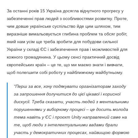
За останні років 15 Україна досягла відчутного прогресу у
забезпеченні прав людей з особливостями розвитку. Проте,
чим довше українське суспільство йде цим шляхом, тим
виразніше вимальовується глибина проблем та обсяг робіт,
який нам усім ще треба зробити для побудови сильної
України у складі ЄС і забезпечення прав і можливостей для
кожного громадянина. У цьому сенсі практичний досвід
європейських країн – це те, що ми маємо знати і вивчати,
щоб полегшити собі роботу у найближчому майбутньому.
“Перш за все, хочу подякувати організаторам заходу
за запрошення долучитися до цієї цікавої і корисної
дискусії. Треба сказати, участь людей з ментальними
порушеннями у виборчому процесі – це досить молода
тема навіть у ЄС і проєкт Unity направлений саме на
те, щоб
люди з інтелектуальними вадами брали
участь у демократичних процесах, найвищою формою