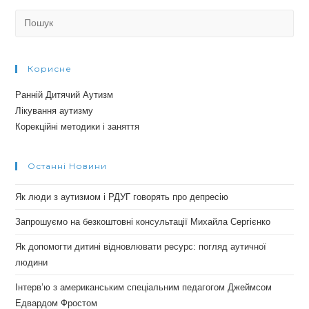
Search
for:
Корисне
Ранній Дитячий Аутизм
Лікування аутизму
Корекційні методики і заняття
Останні Новини
Як люди з аутизмом і РДУГ говорять про депресію
Запрошуємо на безкоштовні консультації Михайла Сергієнко
Як допомогти дитині відновлювати ресурс: погляд аутичної
людини
Інтерв’ю з американським спеціальним педагогом Джеймсом
Едвардом Фростом