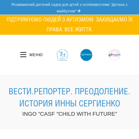
Skip
Розвиваючий дитячий садок для дітей з особливостями “Дитина з
to
майбутнім”
content
ПІДТРИМУЄМО ЛЮДЕЙ З АУТИЗМОМ. ЗАХИЩАЄМО ЇХ
ПРАВА. ВСЕ ЖИТТЯ.
МЕНЮ
ВЕСТИ.РЕПОРТЕР. ПРЕОДОЛЕНИЕ.
ИСТОРИЯ ИННЫ СЕРГИЕНКО
INGO "CASF "CHILD WITH FUTURE"