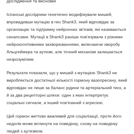
Дослідження та висновки
Іспанські дослідники генетично модифікували мишей,
впровадивши мутацію в ген Shank3, який відповідає за
організацію та підтримку нейронних зв’язків, які називаються
синапсами. Мутації в Shank3 раніше пов’язували з різними
нейрокогнітивними захворюваннями, включаючи хворобу
Альцгеймера та аутизм, але точний механізм залишається
незрозумілим.
Результати показали, що у мишей з мутацією Shank3 не
виробляється достатньої кількості гормону вазопресину, який
відповідає не лише за баланс рідини та артеріальний тиск, а
й за два рецепторні шляхи: один з яких інтерпретує
соціальні сигнали, а інший пов’язаний з агресією.
Цей гормон життєво важливий для соціалізації, проте його
недолік може вплинути на поведінку, схожу на поведінку
людей з аутизмом.