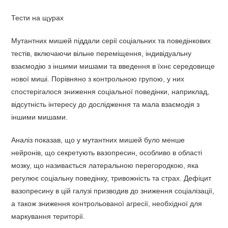
Тести на щурах
Мутантних мишей піддали серії соціальних та поведінкових
тестів, включаючи вільне переміщення, індивідуальну
взаємодію з іншими мишами та введення в їхнє середовище
нової миші. Порівняно з контрольною групою, у них
спостерігалося зниження соціальної поведінки, наприклад,
відсутність інтересу до дослідження та мала взаємодія з
іншими мишами.
Аналіз показав, що у мутантних мишей було менше
нейронів, що секретують вазопресин, особливо в області
мозку, що називається латеральною перегородкою, яка
регулює соціальну поведінку, тривожність та страх. Дефіцит
вазопресину в цій галузі призводив до зниження соціалізації,
а також зниження контрольованої агресії, необхідної для
маркування території.