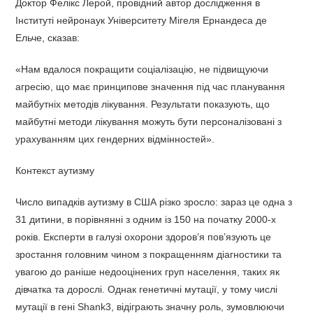
Доктор Фелікс Лерой, провідний автор дослідження в
Інституті нейронаук Університету Мігеля Ернандеса де
Ельче, сказав:
«Нам вдалося покращити соціалізацію, не підвищуючи
агресію, що має принципове значення під час планування
майбутніх методів лікування. Результати показують, що
майбутні методи лікування можуть бути персоналізовані з
урахуванням цих гендерних відмінностей».
Контекст аутизму
Число випадків аутизму в США різко зросло: зараз це одна з
31 дитини, в порівнянні з одним із 150 на початку 2000-х
років. Експерти в галузі охорони здоров’я пов’язують це
зростання головним чином з покращенням діагностики та
увагою до раніше недооцінених груп населення, таких як
дівчатка та дорослі. Однак генетичні мутації, у тому числі
мутації в гені Shank3, відіграють значну роль, зумовлюючи