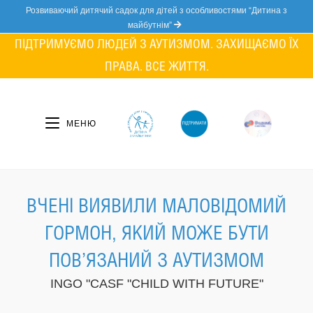
Skip
Розвиваючий дитячий садок для дітей з особливостями “Дитина з
to
майбутнім”
content
ПІДТРИМУЄМО ЛЮДЕЙ З АУТИЗМОМ. ЗАХИЩАЄМО ЇХ
ПРАВА. ВСЕ ЖИТТЯ.
МЕНЮ
ВЧЕНІ ВИЯВИЛИ МАЛОВІДОМИЙ
ГОРМОН, ЯКИЙ МОЖЕ БУТИ
ПОВ’ЯЗАНИЙ З АУТИЗМОМ
INGO "CASF "CHILD WITH FUTURE"