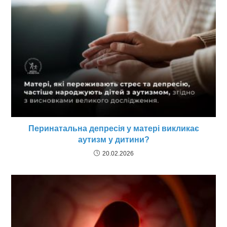
Перинатальна депресія у матері викликає
аутизм у дитини?
20.02.2026