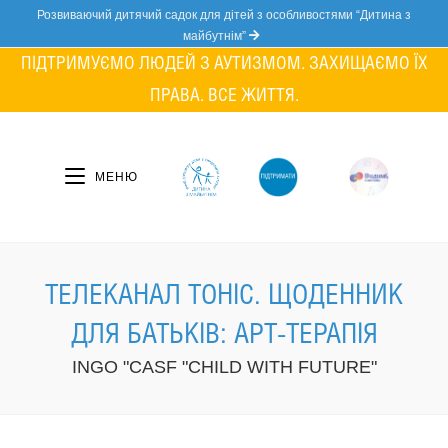
Skip
Розвиваючий дитячий садок для дітей з особливостями “Дитина з
to
майбутнім”
content
ПІДТРИМУЄМО ЛЮДЕЙ З АУТИЗМОМ. ЗАХИЩАЄМО ЇХ
ПРАВА. ВСЕ ЖИТТЯ.
МЕНЮ
ТЕЛЕКАНАЛ ТОНІС. ЩОДЕННИК
ДЛЯ БАТЬКІВ: АРТ-ТЕРАПІЯ
INGO "CASF "CHILD WITH FUTURE"