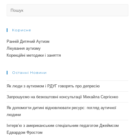
Search
for:
Корисне
Ранній Дитячий Аутизм
Лікування аутизму
Корекційні методики і заняття
Останні Новини
Як люди з аутизмом і РДУГ говорять про депресію
Запрошуємо на безкоштовні консультації Михайла Сергієнко
Як допомогти дитині відновлювати ресурс: погляд аутичної
людини
Інтерв’ю з американським спеціальним педагогом Джеймсом
Едвардом Фростом