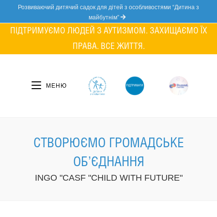
Skip
Розвиваючий дитячий садок для дітей з особливостями “Дитина з
to
майбутнім”
content
ПІДТРИМУЄМО ЛЮДЕЙ З АУТИЗМОМ. ЗАХИЩАЄМО ЇХ
ПРАВА. ВСЕ ЖИТТЯ.
МЕНЮ
СТВОРЮЄМО ГРОМАДСЬКЕ
ОБ’ЄДНАННЯ
INGO "CASF "CHILD WITH FUTURE"