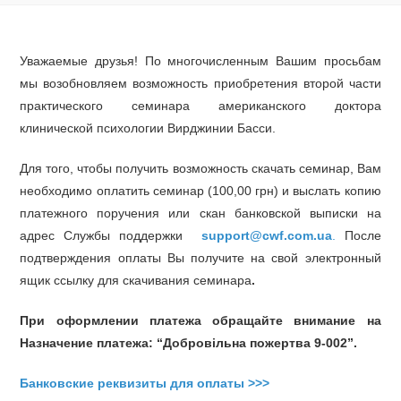
Уважаемые друзья! По многочисленным Вашим просьбам
мы возобновляем возможность приобретения второй части
практического семинара американского доктора
клинической психологии Вирджинии Басси.
Для того, чтобы получить возможность скачать семинар, Вам
необходимо оплатить семинар (100,00 грн) и выслать копию
платежного поручения или скан банковской выписки на
адрес Службы поддержки
support@cwf.com.ua
.
После
подтверждения оплаты Вы получите на свой электронный
ящик ссылку для скачивания семинара
.
При оформлении платежа обращайте внимание на
Назначение платежа: “Добровільна пожертва 9-002”.
Банковские реквизиты для оплаты >>>