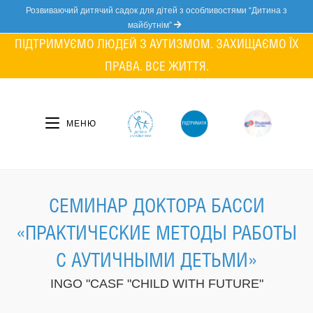
Skip
Розвиваючий дитячий садок для дітей з особливостями “Дитина з
to
майбутнім”
content
ПІДТРИМУЄМО ЛЮДЕЙ З АУТИЗМОМ. ЗАХИЩАЄМО ЇХ
ПРАВА. ВСЕ ЖИТТЯ.
МЕНЮ
СЕМИНАР ДОКТОРА БАССИ
«ПРАКТИЧЕСКИЕ МЕТОДЫ РАБОТЫ
С АУТИЧНЫМИ ДЕТЬМИ»
INGO "CASF "CHILD WITH FUTURE"