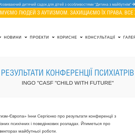
Розвиваючий дитячий садок для дітей з особливостями “Дитина з майбутнім”
МУЄМО ЛЮДЕЙ З АУТИЗМОМ. ЗАХИЩАЄМО ЇХ ПРАВА. ВСЕ 
НОВИНИ
ПРОЕКТИ
КОРИСНЕ
КОНСУЛЬТАЦІЇ
ГАЛЕ
РЕЗУЛЬТАТИ КОНФЕРЕНЦІЇ ПСИХІАТРІВ
INGO "CASF "CHILD WITH FUTURE"
изм-Європа» Інни Сергієнко про результати конференції з
різних психічних і поведінкових розладах. Йтиметься про
 векторах майбутньої роботи.