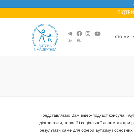
Skip
to
ПІДТРИ
content
ХТО МИ
UA
EN
Представляємо Вам відео-подкаст консула «Аут
діагностики, терапії і соціальної допомоги при 
результати саме для сфери аутизму і основних