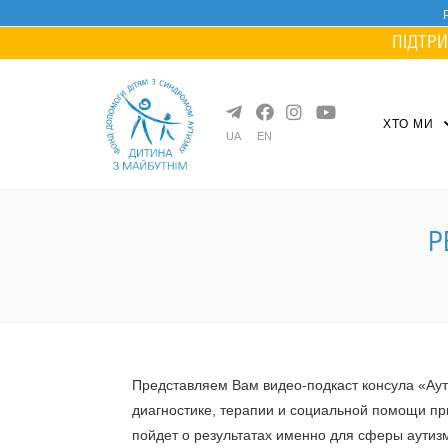
Skip
to
ПІДТРИ
content
ХТО МИ
UA
EN
Р
Представляем Вам видео-подкаст консула «Ау
диагностике, терапии и социальной помощи при
пойдет о результатах именно для сферы аутиз