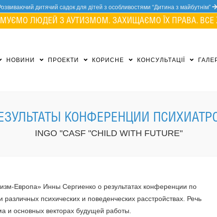
Розвиваючий дитячий садок для дітей з особливостями “Дитина з майбутнім”
МУЄМО ЛЮДЕЙ З АУТИЗМОМ. ЗАХИЩАЄМО ЇХ ПРАВА. ВСЕ 
НОВИНИ
ПРОЕКТИ
КОРИСНЕ
КОНСУЛЬТАЦІЇ
ГАЛЕ
ЕЗУЛЬТАТЫ КОНФЕРЕНЦИИ ПСИХИАТР
INGO "CASF "CHILD WITH FUTURE"
тизм-Европа» Инны Сергиенко о результатах конференции по
 различных психических и поведенческих расстройствах. Речь
ма и основных векторах будущей работы.