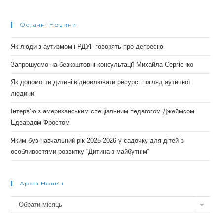
Останні Новини
Як люди з аутизмом і РДУГ говорять про депресію
Запрошуємо на безкоштовні консультації Михайла Сергієнко
Як допомогти дитині відновлювати ресурс: погляд аутичної
людини
Інтерв’ю з американським спеціальним педагогом Джеймсом
Едвардом Фростом
Яким був навчальний рік 2025-2026 у садочку для дітей з
особливостями розвитку “Дитина з майбутнім”
Архів Новин
Архів
Обрати місяць
новин