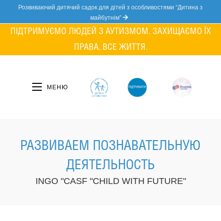
Skip
Розвиваючий дитячий садок для дітей з особливостями “Дитина з
to
майбутнім”
content
ПІДТРИМУЄМО ЛЮДЕЙ З АУТИЗМОМ. ЗАХИЩАЄМО ЇХ
ПРАВА. ВСЕ ЖИТТЯ.
МЕНЮ
РАЗВИВАЕМ ПОЗНАВАТЕЛЬНУЮ
ДЕЯТЕЛЬНОСТЬ
INGO "CASF "CHILD WITH FUTURE"