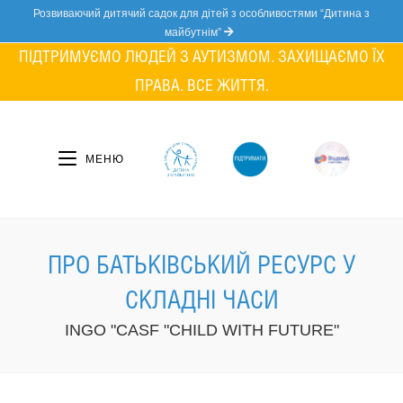
Skip
Розвиваючий дитячий садок для дітей з особливостями “Дитина з
to
майбутнім”
content
ПІДТРИМУЄМО ЛЮДЕЙ З АУТИЗМОМ. ЗАХИЩАЄМО ЇХ
ПРАВА. ВСЕ ЖИТТЯ.
МЕНЮ
ПРО БАТЬКІВСЬКИЙ РЕСУРС У
СКЛАДНІ ЧАСИ
INGO "CASF "CHILD WITH FUTURE"