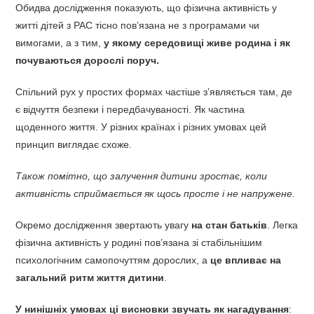
Обидва дослідження показують, що фізична активність у
житті дітей з РАС тісно пов’язана не з програмами чи
вимогами, а з тим,
у якому середовищі живе родина і як
почуваються дорослі поруч.
Спільний рух у простих формах частіше з’являється там, де
є відчуття безпеки і передбачуваності. Як частина
щоденного життя. У різних країнах і різних умовах цей
принцип виглядає схоже.
Також помітно, що залучення дитини зростає, коли
активність сприймається як щось просте і не напружене.
Окремо дослідження звертають увагу
на стан батьків
. Легка
фізична активність у родині пов’язана зі стабільнішим
психологічним самопочуттям дорослих, а
це впливає на
загальний ритм життя дитини
.
У нинішніх умовах ці висновки звучать як нагадування
: