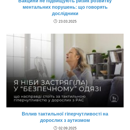
Вакцини не підвищують ризик розвитку
ментальних порушень: що говорять
дослідники
23.03.2025
Вплив тактильної гіперчутливості на
дорослих з аутизмом
02.09.2025