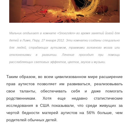
Мальчик отдыхает в комнате «Snoezelen» во время занятий йогой для
детей в Лиме, Перу, 27 января 2012. Эти комнатки созданы специально
для людей, страдающих аутизмом, травмами головного мозга или
отклонениями в развитии. Лечение проходит при помощи
расслабляющих световых эффектов, цветов, звуков и музыки.
Таким образом, во всем цивилизованном мире расширение
прав аутистов позволяет им развиваться, реализовывать
свои таланты, обеспечивать себя и даже помогать
родственникам. Хотя еще недавно статистические
исследования в США показывали, что среди живущих за
чертой бедности матерей аутистов на 56% больше, чем
родителей обычных детей.