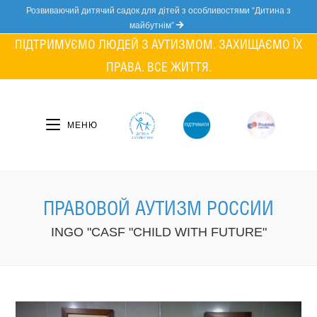
Skip
Розвиваючий дитячий садок для дітей з особливостями “Дитина з
to
майбутнім”
content
ПІДТРИМУЄМО ЛЮДЕЙ З АУТИЗМОМ. ЗАХИЩАЄМО ЇХ
ПРАВА. ВСЕ ЖИТТЯ.
МЕНЮ
ПРАВОВОЙ АУТИЗМ РОССИИ
INGO "CASF "CHILD WITH FUTURE"