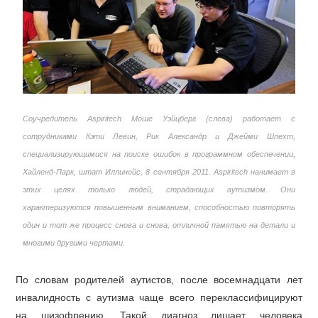
Соучредитель Aspiritech Моше Уэйцберг (слева) работает с
сотрудниками Кэти Левин, Рик Александр и Джейми Шпехт,
специализирующимися на поиске ошибок в программном обеспечении,
Хайленд-Парк, штат Иллинойс, 8 сентября 2011. Aspiritech нанимает в
этих целях только людей, страдающих аутизмом. Они
характеризуются повышенным вниманием, способностью повторять
один и тот же процесс снова и снова, отличной памятью на детали и
многими другими чертами.
По словам родителей аутистов, после восемнадцати лет
инвалидность с аутизма чаще всего переклассифицируют
на шизофрению. Такой диагноз лишает человека