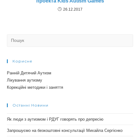
проекта Kids Autism Games
26.12.2017
Search
for:
Корисне
Ранній Дитячий Аутизм
Лікування аутизму
Корекційні методики і заняття
Останні Новини
Як люди з аутизмом і РДУГ говорять про депресію
Запрошуємо на безкоштовні консультації Михайла Сергієнко