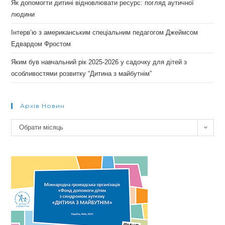
Як допомогти дитині відновлювати ресурс: погляд аутичної
людини
Інтерв’ю з американським спеціальним педагогом Джеймсом
Едвардом Фростом
Яким був навчальний рік 2025-2026 у садочку для дітей з
особливостями розвитку “Дитина з майбутнім”
Архів Новин
Архів
Обрати місяць
новин