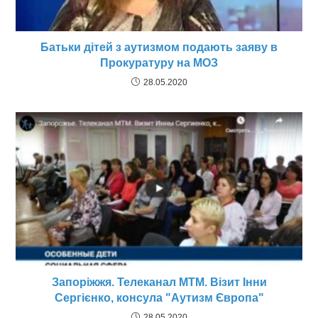
Батьки дітей з аутизмом подають заяву в
Прокуратуру на МОЗ
28.05.2020
Запоріжжя. Телеканал МТМ. Візит Інни
Сергієнко, консула "Аутизм Європа"
28.05.2020