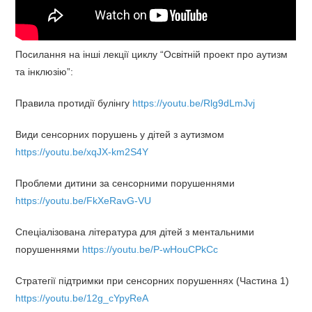
Посилання на інші лекції циклу “Освітній проект про аутизм
та інклюзію”:
Правила протидії булінгу
https://youtu.be/Rlg9dLmJvj
Види сенсорних порушень у дітей з аутизмом
https://youtu.be/xqJX-km2S4Y
Проблеми дитини за сенсорними порушеннями
https://youtu.be/FkXeRavG-VU
Спеціалізована література для дітей з ментальними
порушеннями
https://youtu.be/P-wHouCPkCc
Стратегії підтримки при сенсорних порушеннях (Частина 1)
https://youtu.be/12g_cYpyReA