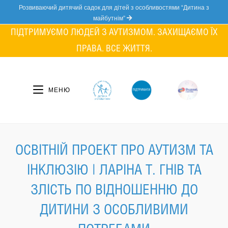
Skip
Розвиваючий дитячий садок для дітей з особливостями “Дитина з
to
майбутнім”
content
ПІДТРИМУЄМО ЛЮДЕЙ З АУТИЗМОМ. ЗАХИЩАЄМО ЇХ
ПРАВА. ВСЕ ЖИТТЯ.
МЕНЮ
ОСВІТНІЙ ПРОЕКТ ПРО АУТИЗМ ТА
ІНКЛЮЗІЮ | ЛАРІНА Т. ГНІВ ТА
ЗЛІСТЬ ПО ВІДНОШЕННЮ ДО
ДИТИНИ З ОСОБЛИВИМИ