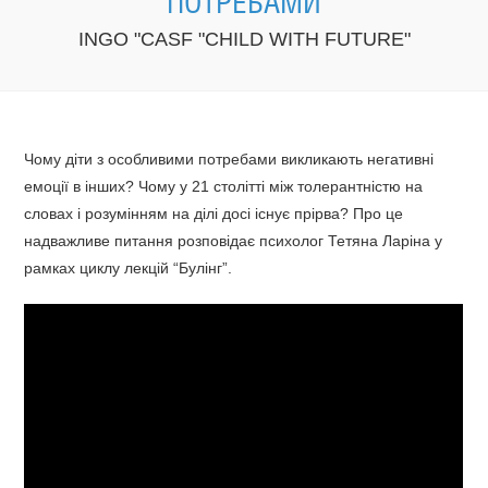
ПОТРЕБАМИ
INGO "CASF "CHILD WITH FUTURE"
Чому діти з особливими потребами викликають негативні
емоції в інших? Чому у 21 столітті між толерантністю на
словах і розумінням на ділі досі існує прірва? Про це
надважливе питання розповідає психолог Тетяна Ларіна у
рамках циклу лекцій “Булінг”.