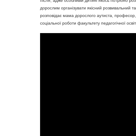
після, адже особливій дитині якось потрібно роз
дорослим організувати якісний розвивальний та
розповідає мама дорослого аутиста, професор, 
соціальної роботи факультету педагогічної осв