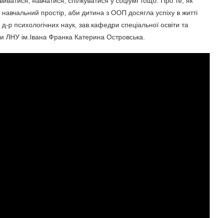
виватися, навчатися, спілкуватися у соціумі тощо. Про те, як
 навчальний простір, аби дитина з ООП досягла успіху в житті
д-р психологічних наук, зав.кафедри спеціальної освіти та
іти ЛНУ ім.Івана Франка Катерина Островська.