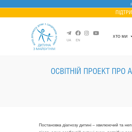
Skip
to
ПІДТРИ
content
ХТО МИ
UA
EN
ОСВІТНІЙ ПРОЕКТ ПРО 
Постановка діагнозу дитині – хвилюючий та не