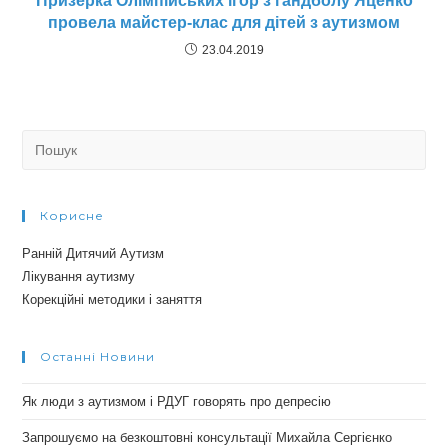
Призерка Олімпійських ігор з гандболу Яценко
провела майстер-клас для дітей з аутизмом
23.04.2019
Search
for:
Корисне
Ранній Дитячий Аутизм
Лікування аутизму
Корекційні методики і заняття
Останні Новини
Як люди з аутизмом і РДУГ говорять про депресію
Запрошуємо на безкоштовні консультації Михайла Сергієнко