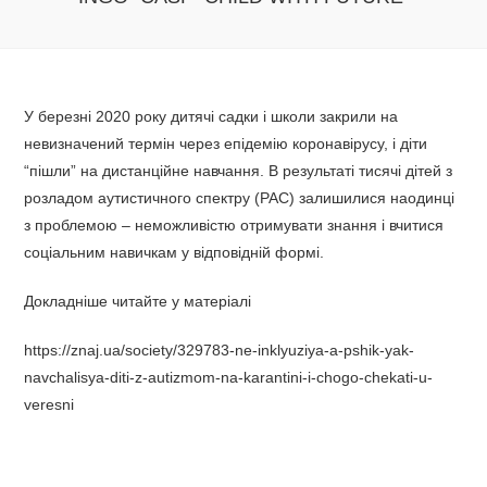
У березні 2020 року дитячі садки і школи закрили на
невизначений термін через епідемію коронавірусу, і діти
“пішли” на дистанційне навчання. В результаті тисячі дітей з
розладом аутистичного спектру (РАС) залишилися наодинці
з проблемою – неможливістю отримувати знання і вчитися
соціальним навичкам у відповідній формі.
Докладніше читайте у матеріалі
https://znaj.ua/society/329783-ne-inklyuziya-a-pshik-yak-
navchalisya-diti-z-autizmom-na-karantini-i-chogo-chekati-u-
veresni