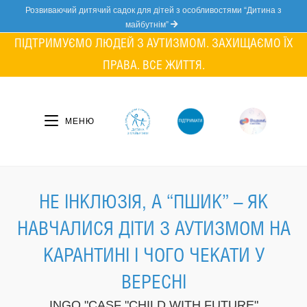
Skip
Розвиваючий дитячий садок для дітей з особливостями “Дитина з
to
майбутнім”
content
ПІДТРИМУЄМО ЛЮДЕЙ З АУТИЗМОМ. ЗАХИЩАЄМО ЇХ
ПРАВА. ВСЕ ЖИТТЯ.
МЕНЮ
НЕ ІНКЛЮЗІЯ, А “ПШИК” – ЯК
НАВЧАЛИСЯ ДІТИ З АУТИЗМОМ НА
КАРАНТИНІ І ЧОГО ЧЕКАТИ У
ВЕРЕСНІ
INGO "CASF "CHILD WITH FUTURE"