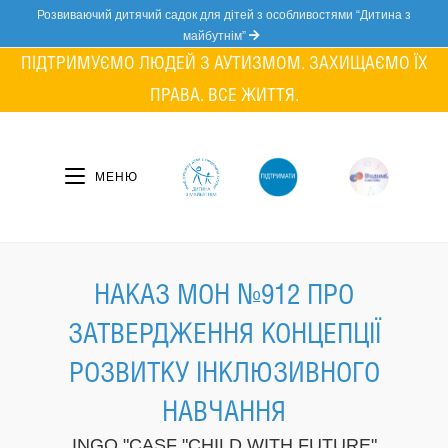
Skip
Розвиваючий дитячий садок для дітей з особливостями “Дитина з
to
майбутнім”
content
ПІДТРИМУЄМО ЛЮДЕЙ З АУТИЗМОМ. ЗАХИЩАЄМО ЇХ
ПРАВА. ВСЕ ЖИТТЯ.
МЕНЮ
НАКАЗ МОН №912 ПРО
ЗАТВЕРДЖЕННЯ КОНЦЕПЦІЇ
РОЗВИТКУ ІНКЛЮЗИВНОГО
НАВЧАННЯ
INGO "CASF "CHILD WITH FUTURE"