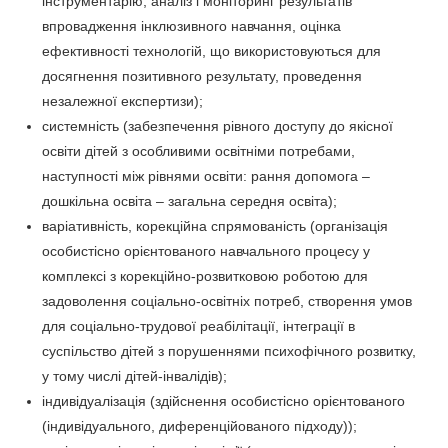
інструментарію, аналіз і моніторинг результатів
впровадження інклюзивного навчання, оцінка
ефективності технологій, що використовуються для
досягнення позитивного результату, проведення
незалежної експертизи);
системність (забезпечення рівного доступу до якісної
освіти дітей з особливими освітніми потребами,
наступності між рівнями освіти: рання допомога –
дошкільна освіта – загальна середня освіта);
варіативність, корекційна спрямованість (організація
особистісно орієнтованого навчального процесу у
комплексі з корекційно-розвитковою роботою для
задоволення соціально-освітніх потреб, створення умов
для соціально-трудової реабілітації, інтеграції в
суспільство дітей з порушеннями психофічного розвитку,
у тому числі дітей-інвалідів);
індивідуалізація (здійснення особистісно орієнтованого
(індивідуального, диференційованого підходу));