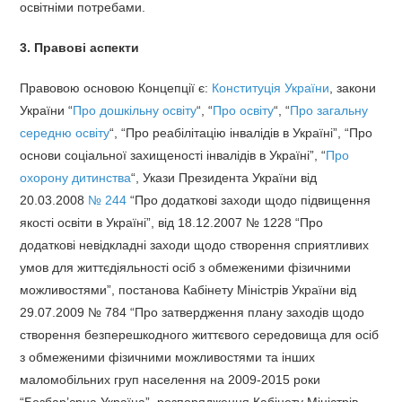
освітніми потребами.
3. Правові аспекти
Правовою основою Концепції є:
Конституція України
, закони
України “
Про дошкільну освіту
“, “
Про освіту
“, “
Про загальну
середню освіту
“, “Про реабілітацію інвалідів в Україні”, “Про
основи соціальної захищеності інвалідів в Україні”, “
Про
охорону дитинства
“, Укази Президента України від
20.03.2008
№ 244
“Про додаткові заходи щодо підвищення
якості освіти в Україні”, від 18.12.2007 № 1228 “Про
додаткові невідкладні заходи щодо створення сприятливих
умов для життєдіяльності осіб з обмеженими фізичними
можливостями”, постанова Кабінету Міністрів України від
29.07.2009 № 784 “Про затвердження плану заходів щодо
створення безперешкодного життєвого середовища для осіб
з обмеженими фізичними можливостями та інших
маломобільних груп населення на 2009-2015 роки