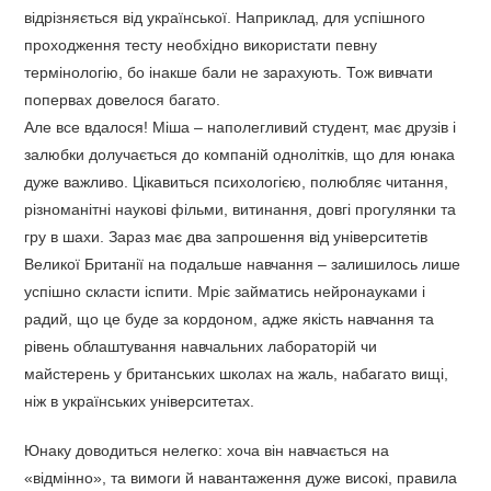
відрізняється від української. Наприклад, для успішного
проходження тесту необхідно використати певну
термінологію, бо інакше бали не зарахують. Тож вивчати
попервах довелося багато.
Але все вдалося! Міша – наполегливий студент, має друзів і
залюбки долучається до компаній однолітків, що для юнака
дуже важливо. Цікавиться психологією, полюбляє читання,
різноманітні наукові фільми, витинання, довгі прогулянки та
гру в шахи. Зараз має два запрошення від університетів
Великої Британії на подальше навчання – залишилось лише
успішно скласти іспити. Мріє займатись нейронауками і
радий, що це буде за кордоном, адже якість навчання та
рівень облаштування навчальних лабораторій чи
майстерень у британських школах на жаль, набагато вищі,
ніж в українських університетах.
Юнаку доводиться нелегко: хоча він навчається на
«відмінно», та вимоги й навантаження дуже високі, правила