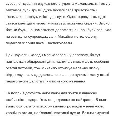
суворі, очікування від кожного студента максимальні. Тому у
Михайла були зриви, дуже посилилася тривожність і
з’явилася гіперчутливість до звуків. Одного разу в коледжі
стався мелтдаун через гучний звук пожежної сирени. Звісно,
батьки будь-що намагалися допомогти синові, були весь час
на зв’язку та супроводжували Михайла по телефону,
педагоги ж поїли чаєм і заспокоювали.
Цей науковий коледж має колосальну перевагу, бо тут
навчаються обдаровані діти, частина з яких мають особливі
освітні потреби, тож Михайло отримує належну якісну
підтримку – заклад досконало знає про аутизм і має у штаті
педагога-спеціаліста з інклюзивного навчання.
Та попри відсутність небезпеки для життя й відносну
стабільність, здоров’я хлопця далеко не найкраще. В нього
з’явилося багато психосоматичних розладів – нічні жахи,
хронічна втома, нав’язливі негативні думки. Батьки змушені