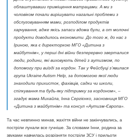
облаштувавши приміщення матрацами. А ми з
чоловіком почали вирішувати нагальні проблеми з
обслуговуванням мами, розподілом продуктів
харчування, адже якісь запаси вдома були, а от молочні
продукти доводилось економити. До того ж, до нас з
Іриною, яка є директоркою МГО «Дитина з
майбутнім», у перші дні війни безперервно зверталися
люди, родини, які виховують дітей з аутизмом, по
допомогу при виїзді за кордон. Так у Фейсбуці з’явилася
група Ukraine Autism Help, за допомогою якої люди
знаходили прихисток, фахівців, садки чи школи,
спілкування та будь-яку підтримку за кордоном», –
згадує мама Михайла, Інна Сергієнко, засновниця МГО
«Дитина з майбутнім» та консул «Аутизм-Європа».
Та час невпинно минав, жахіття війни не закінчувались, а
постріли лунали все гучніше. За словами Інни, родина за
звуками навчилась розрізняти постріли ЗСУ і прильоти