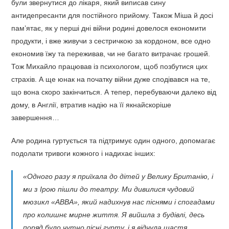
були звернутися до лікаря, який виписав сину
антидепресанти для постійного прийому. Також Міша й досі
пам’ятає, як у перші дні війни родині довелося економити
продукти, і вже живучи з сестричкою за кордоном, все одно
економив їжу та переживав, чи не багато витрачає грошей.
Тож Михайло працював із психологом, щоб позбутися цих
страхів. А ще юнак на початку війни дуже сподівався на те,
що вона скоро закінчиться. А тепер, перебуваючи далеко від
дому, в Англії, втратив надію на її якнайскоріше
завершення…
Але родина гуртується та підтримує один одного, допомагає
подолати тривоги кожного і надихає інших:
«Одного разу я приїхала до дітей у Велику Британію, і
ми з Ірою пішли до театру. Ми дивилися чудовий
мюзикл «ABBA», який надихнув нас піснями і спогадами
про колишнє мирне життя. Я вийшла з будівлі, десь
поряд було чутно пісні гурту, і я відчула щастя.