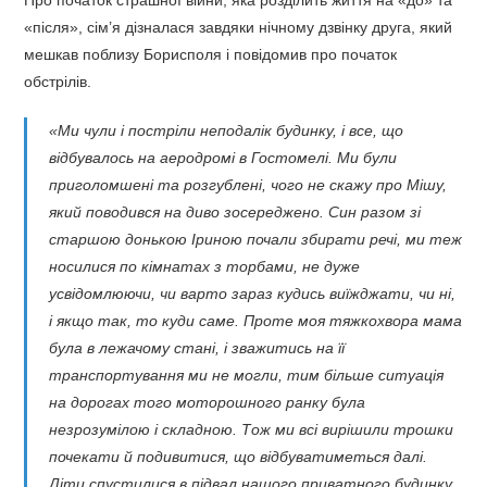
Про початок страшної війни, яка розділить життя на «до» та
«після», сім’я дізналася завдяки нічному дзвінку друга, який
мешкав поблизу Борисполя і повідомив про початок
обстрілів.
«Ми чули і постріли неподалік будинку, і все, що
відбувалось на аеродромі в Гостомелі. Ми були
приголомшені та розгублені, чого не скажу про Мішу,
який поводився на диво зосереджено. Син разом зі
старшою донькою Іриною почали збирати речі, ми теж
носилися по кімнатах з торбами, не дуже
усвідомлюючи, чи варто зараз кудись виїжджати, чи ні,
і якщо так, то куди саме. Проте моя тяжкохвора мама
була в лежачому стані, і зважитись на її
транспортування ми не могли, тим більше ситуація
на дорогах того моторошного ранку була
незрозумілою і складною. Тож ми всі вирішили трошки
почекати й подивитися, що відбуватиметься далі.
Діти спустилися в підвал нашого приватного будинку,