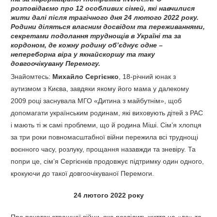
розповідаємо про 12 особливих сімей, які навчилися
жити далі після трагічного дня 24 лютого 2022 року.
Родини діляться власним досвідом та переживаннями,
секретами подолання труднощів в Україні та за
кордоном, де кожну родину об’єднує одне –
непереборна віра у якнайскоршу та таку
довгоочікувану Перемогу.
Знайомтесь:
Михайло Сергієнко
, 18-річний юнак з
аутизмом з Києва, завдяки якому його мама у далекому
2009 році заснувала МГО «Дитина з майбутнім», щоб
допомагати українським родинам, які виховують дітей з РАС
і мають ті ж самі проблеми, що й родина Міші. Сім’я хлопця
за три роки повномасштабної війни пережила всі труднощі
воєнного часу, розлуку, прощання назавжди та зневіру. Та
попри це, сім’я Сергієнків продовжує підтримку один одного,
крокуючи до такої довгоочікуваної Перемоги.
24 лютого 2022 року