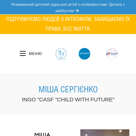
Skip
Розвиваючий дитячий садок для дітей з особливостями “Дитина з
to
майбутнім”
content
ПІДТРИМУЄМО ЛЮДЕЙ З АУТИЗМОМ. ЗАХИЩАЄМО ЇХ
ПРАВА. ВСЕ ЖИТТЯ.
МЕНЮ
МІШA СЕРГІЄНКО
INGO "CASF "CHILD WITH FUTURE"