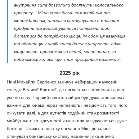
внутрішня сила дозволили досягнути колосального
прогресу – Міша став більш самостійним та
відповідальним, навчився сам купувати в магазині
продукти та користуватися потягами, щоб
дістатися до потрібного місця. Їм обом ця евакуація
та адаптація у новій країні далися непросто, адже,
якщо чесно, проводжаючи дітей, ми не знали, чи
побачимось колись іще, тож прощалися назавжди”.
2025 рік
Нині Михайло Сергієнко закінчує найкращий науковий
коледж Великої Британії, де навчаються талановиті діти з
усього світу. Перший підготовчий рік був дуже стресовим і
важким для юнака через непевність і невідомість того, чого
очікувати далі, а для аутистів подібний стан розмитості
майбутнього та відсутності чіткого плану відчувається дуже
болісно. Також на початку навчання Міші довелося
опанувати британську систему навчання, яка значно