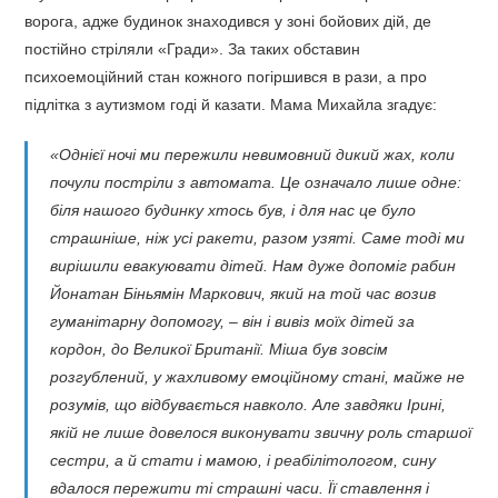
ворога, адже будинок знаходився у зоні бойових дій, де
постійно стріляли «Гради». За таких обставин
психоемоційний стан кожного погіршився в рази, а про
підлітка з аутизмом годі й казати. Мама Михайла згадує:
«Однієї ночі ми пережили невимовний дикий жах, коли
почули постріли з автомата. Це означало лише одне:
біля нашого будинку хтось був, і для нас це було
страшніше, ніж усі ракети, разом узяті. Саме тоді ми
вирішили евакуювати дітей. Нам дуже допоміг рабин
Йонатан Біньямін Маркович, який на той час возив
гуманітарну допомогу, – він і вивіз моїх дітей за
кордон, до Великої Британії. Міша був зовсім
розгублений, у жахливому емоційному стані, майже не
розумів, що відбувається навколо. Але завдяки Ірині,
якій не лише довелося виконувати звичну роль старшої
сестри, а й стати і мамою, і реабілітологом, сину
вдалося пережити ті страшні часи. Її ставлення і