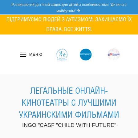
Skip
Розвиваючий дитячий садок для дітей з особливостями “Дитина з
to
майбутнім”
content
ПІДТРИМУЄМО ЛЮДЕЙ З АУТИЗМОМ. ЗАХИЩАЄМО ЇХ
ПРАВА. ВСЕ ЖИТТЯ.
МЕНЮ
ЛЕГАЛЬНЫЕ ОНЛАЙН-
КИНОТЕАТРЫ С ЛУЧШИМИ
УКРАИНСКИМИ ФИЛЬМАМИ
INGO "CASF "CHILD WITH FUTURE"