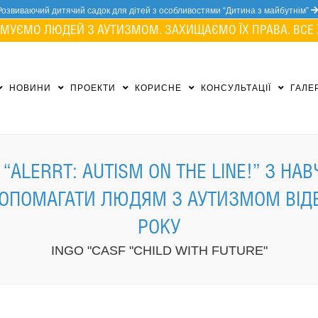
Розвиваючий дитячий садок для дітей з особливостями “Дитина з майбутнім”
МУЄМО ЛЮДЕЙ З АУТИЗМОМ. ЗАХИЩАЄМО ЇХ ПРАВА. ВСЕ 
НОВИНИ
ПРОЕКТИ
КОРИСНЕ
КОНСУЛЬТАЦІЇ
ГАЛЕ
“ALERRT: AUTISM ON THE LINE!” З НА
ОПОМАГАТИ ЛЮДЯМ З АУТИЗМОМ ВІДБУ
РОКУ
INGO "CASF "CHILD WITH FUTURE"