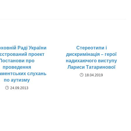
ховній Раді України
Стереотипи і
єстрований проект
дискримінація – герої
Постанови про
надихаючого виступу
проведення
Лариси Татаринової
аментських слухань
18.04.2019
по аутизму
24.09.2013