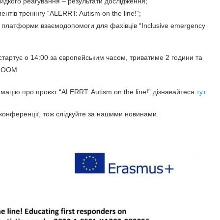
идкого реагування – результати дослідження;
тів тренінгу “ALERRT: Autism on the line!”;
ія платформи взаємодопомоги для фахівців “Inclusive emergency
 стартує о 14:00 за європейським часом, триватиме 2 години та
 ZOOM.
ацію про проєкт “ALERRT: Autism on the line!” дізнавайтеся
тут.
 конференції, тож слідкуйте за нашими новинами.