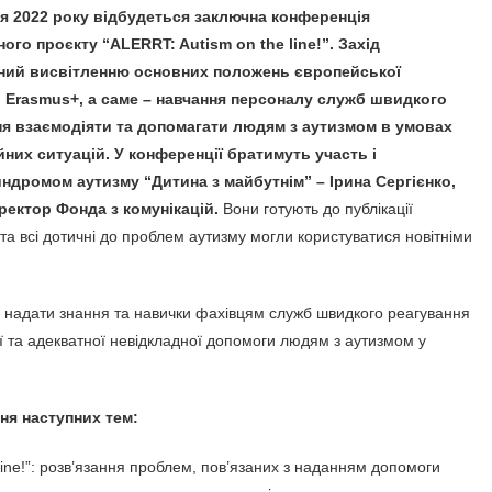
я 2022 року відбудеться заключна конференція
ого проєкту “ALERRT: Autism on the line!”. Захід
ний висвітленню основних положень європейської
и Erasmus+, а саме – навчання персоналу служб швидкого
ня взаємодіяти та допомагати людям з аутизмом в умовах
них ситуацій. У конференції братимуть участь і
ндромом аутизму “Дитина з майбутнім” – Ірина Сергієнко,
ректор Фонда з комунікацій.
Вони готують до публікації
та всі дотичні до проблем аутизму могли користуватися новітніми
ий надати знання та навички фахівцям служб швидкого реагування
ї та адекватної невідкладної допомоги людям з аутизмом у
ня наступних тем:
line!”: розв’язання проблем, пов’язаних з наданням допомоги