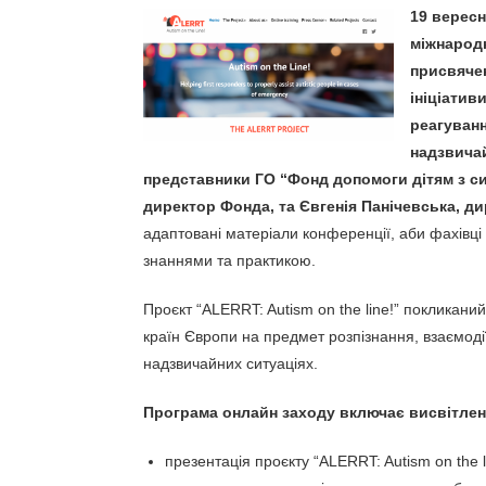
19 вересн
міжнародн
присвяче
ініціатив
реагуван
надзвичай
представники ГО “Фонд допомоги дітям з си
директор Фонда, та Євгенія Панічевська, ди
адаптовані матеріали конференції, аби фахівці 
знаннями та практикою.
Проєкт “ALERRT: Autism on the line!” покликан
країн Європи на предмет розпізнання, взаємоді
надзвичайних ситуаціях.
Програма онлайн заходу включає висвітлен
презентація проєкту “ALERRT: Autism on the 