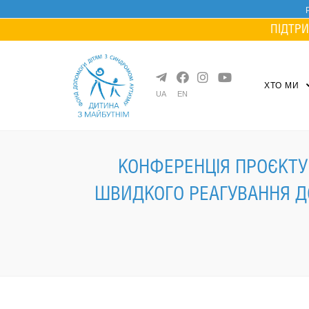
Skip
to
ПІДТРИ
content
ХТО МИ
UA
EN
КОНФЕРЕНЦІЯ ПРОЄКТУ 
ШВИДКОГО РЕАГУВАННЯ Д