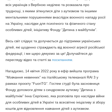
всіх українців з Вербною неділею та розказала про
труднощі,
з якими зіткнулися діти з аутизмом та іншими
ментальними порушеннями внаслідок воєнного нападу росії
на Україну, наслідки для психічного та фізичного стану
особливих дітей, ініціативу Фонду “Дитина з майбутнім”.
Весь світ слідкує та долучається до підтримки українських
дітей, які щоденно страждають від воєнної агресії російської
федерації, і ми щиро дякуємо за це! Долучайтеся до
перегляду відео та статті за
посиланням.
Нагадуємо, 14 квітня 2022 року в ефір вийшла програма
“Мовчання невинних” на італійському телеканалі RAI 3 у
рамках проєкту “FuoriTG”. Гостем студії була засновниця
Фонду допомоги дітям з синдромом аутизму “Дитина з
майбутнім” Інна Сергієнко, яка розповіла про наслідки війни
для особливих дітей в Україні та всесвітню ініціативу зі збору
коштів для відновлення навчання дітей з аутизмом.