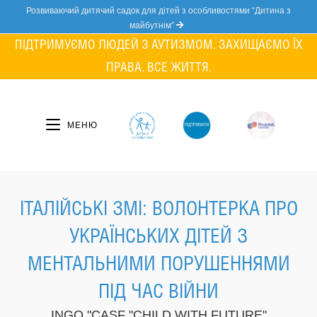
Skip
Розвиваючий дитячий садок для дітей з особливостями “Дитина з
to
майбутнім”
content
ПІДТРИМУЄМО ЛЮДЕЙ З АУТИЗМОМ. ЗАХИЩАЄМО ЇХ
ПРАВА. ВСЕ ЖИТТЯ.
МЕНЮ
ІТАЛІЙСЬКІ ЗМІ: ВОЛОНТЕРКА ПРО
УКРАЇНСЬКИХ ДІТЕЙ З
МЕНТАЛЬНИМИ ПОРУШЕННЯМИ
ПІД ЧАС ВІЙНИ
INGO "CASF "CHILD WITH FUTURE"