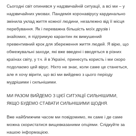
Сьогодні світ опинився у надзвичайній ситуації, а всі ми – у
надзвичайних умовах. Пандемія коронавірусу кардинально
змінила уклад життя кожної людини, незалежно від її місця
перебування. Як і переважна більшість моїх друзів і
знайомих, я підтримую карантин як вимушений
превентивний крок для збереження життя людей. Я вірю, що
обмежувальні заходи, які вже введені і вводяться в різних
країнах світу, у т.ч. й в Україні, принесуть користь і ми скоро
подолаємо цей вірус. Ніхто не знає, коли саме це станеться,
але я хочу вірити, що всі ми вийдемо з цього періоду
мудрішими і сильнішими.
МИ РАЗОМ ВИЙДЕМО З ЦІЄЇ СИТУАЦІЇ СИЛЬНІШИМИ,
ЯКЩО БУДЕМО СТАВАТИ СИЛЬНІШИМИ ЩОДНЯ.
Вже найближчим часом ми повідомимо, як саме і де саме
можна скористатися вищевказаними опціями. Слідкуйте за
нашою інформацією.