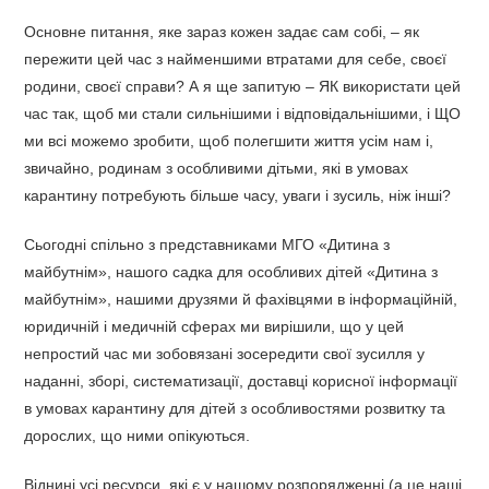
Основне питання, яке зараз кожен задає сам собі, – як
пережити цей час з найменшими втратами для себе, своєї
родини, своєї справи? А я ще запитую – ЯК використати цей
час так, щоб ми стали сильнішими і відповідальнішими, і ЩО
ми всі можемо зробити, щоб полегшити життя усім нам і,
звичайно, родинам з особливими дітьми, які в умовах
карантину потребують більше часу, уваги і зусиль, ніж інші?
Сьогодні спільно з представниками МГО «Дитина з
майбутнім», нашого садка для особливих дітей «Дитина з
майбутнім», нашими друзями й фахівцями в інформаційній,
юридичній і медичній сферах ми вирішили, що у цей
непростий час ми зобовязані зосередити свої зусилля у
наданні, зборі, систематизації, доставці корисної інформації
в умовах карантину для дітей з особливостями розвитку та
дорослих, що ними опікуються.
Віднині усі ресурси, які є у нашому розпорядженні (а це наші