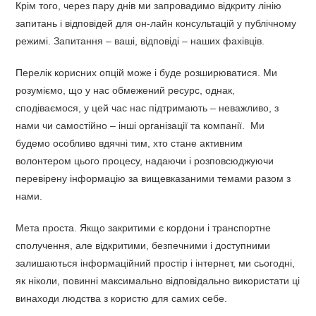
Крім того, через пару днів ми запровадимо відкриту лінію
запитань і відповідей для он-лайн консультацій у публічному
режимі. Запитання – ваші, відповіді – наших фахівців.
Перелік корисних опцій може і буде розширюватися. Ми
розуміємо, що у нас обмежений ресурс, однак,
сподіваємося, у цей час нас підтримають – неважливо, з
нами чи самостійно – інші організації та компанії. Ми
будемо особливо вдячні тим, хто стане активним
волонтером цього процесу, надаючи і розповсюджуючи
перевірену інформацію за вищевказаними темами разом з
нами.
Мета проста. Якщо закритими є кордони і транспортне
сполучення, але відкритими, безпечними і доступними
залишаються інформаційний простір і інтернет, ми сьогодні,
як ніколи, повинні максимально відповідально використати ці
винаходи людства з користю для самих себе.