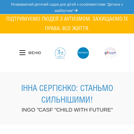
Skip
Розвиваючий дитячий садок для дітей з особливостями “Дитина з
to
майбутнім”
content
ПІДТРИМУЄМО ЛЮДЕЙ З АУТИЗМОМ. ЗАХИЩАЄМО ЇХ
ПРАВА. ВСЕ ЖИТТЯ.
МЕНЮ
ІННА СЕРГІЄНКО: СТАНЬМО
СИЛЬНІШИМИ!
INGO "CASF "CHILD WITH FUTURE"