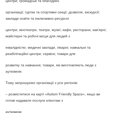
центри; громадські та благодійні
організації; гуртки та спортивні секції; дозвілля, екскурсії;
заклади освіти та інклюзивно-ресурсні
центри; кінотеатри, театри, музеї; кафе, ресторани, кав’ярні;
майстерні та робочі місця для людей з
інвалідністю; медичні заклади, лікарні; навчальні та
реабілітаційні центри; сервіси; товари для
розвитку та навчання; товари, які виготовляють люди з
аутизмом.
Тому запрошуємо організації з усіх регіонів:
– розміститися на карті «Autism Friendly Space», якщо ви
готові надавати послуги клієнтам з
аутизмом;