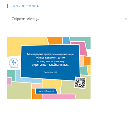
Архів Новин
Архів
Обрати місяць
новин