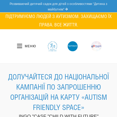
Skip
Розвиваючий дитячий садок для дітей з особливостями “Дитина з
to
майбутнім”
content
ПІДТРИМУЄМО ЛЮДЕЙ З АУТИЗМОМ. ЗАХИЩАЄМО ЇХ
ПРАВА. ВСЕ ЖИТТЯ.
МЕНЮ
ДОЛУЧАЙТЕСЯ ДО НАЦІОНАЛЬНОЇ
КАМПАНІЇ ПО ЗАПРОШЕННЮ
ОРГАНІЗАЦІЙ НА КАРТУ «AUTISM
FRIENDLY SPACE»
INGO "CASF "CHILD WITH FUTURE"