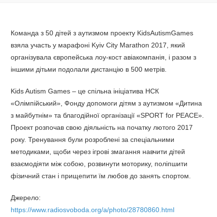
Команда з 50 дітей з аутизмом проекту KidsAutismGames
взяла участь у марафоні Kyiv City Marathon 2017, який
організувала європейська лоу-кост авіакомпанія, і разом з
іншими дітьми подолали дистанцію в 500 метрів.
Kids Autism Games – це спільна ініціатива НСК
«Олімпійський», Фонду допомоги дітям з аутизмом «Дитина
з майбутнім» та благодійної організації «SPORT for PEACE».
Проект розпочав свою діяльність на початку лютого 2017
року. Тренування були розроблені за спеціальними
методиками, щоби через ігрові змагання навчити дітей
взаємодіяти між собою, розвинути моторику, поліпшити
фізичний стан і прищепити їм любов до занять спортом.
Джерело:
https://www.radiosvoboda.org/a/photo/28780860.html