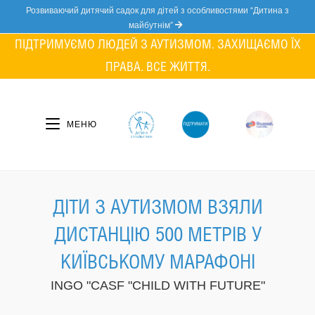
Skip
Розвиваючий дитячий садок для дітей з особливостями “Дитина з
to
майбутнім”
content
ПІДТРИМУЄМО ЛЮДЕЙ З АУТИЗМОМ. ЗАХИЩАЄМО ЇХ
ПРАВА. ВСЕ ЖИТТЯ.
МЕНЮ
ДІТИ З АУТИЗМОМ ВЗЯЛИ
ДИСТАНЦІЮ 500 МЕТРІВ У
КИЇВСЬКОМУ МАРАФОНІ
INGO "CASF "CHILD WITH FUTURE"