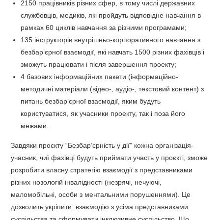
2150 працівників різних сфер, в тому числі державних
службовців, медиків, які пройдуть відповідне навчання в
рамках 60 циклів навчання за різними програмами;
135 інструкторів внутрішньо-корпоративного навчання з
безбар’єрної взаємодії, які навчать 1500 різних фахівців і
зможуть працювати і після завершення проекту;
4 базових інформаційних пакети (інформаційно-
методичні матеріали (відео-, аудіо-, текстовий контент) з
питань безбар’єрної взаємодії, яким будуть
користуватися, як учасники проекту, так і поза його
межами.
Завдяки проєкту “Безбар’єрність у дії” кожна організація-
учасник, чиї фахівці будуть приймати участь у проєкті, зможе
розробити власну стратегію взаємодії з представниками
різних нозологій інвалідності (незрячі, нечуючі,
маломобільні, особи з ментальними порушеннями). Це
дозволить укріпити взаємодію з усіма представниками
суспільства та сформувати інклюзивне суспільство. Що