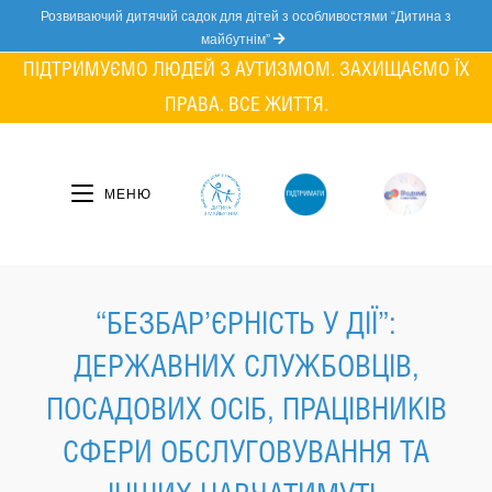
Skip
Розвиваючий дитячий садок для дітей з особливостями “Дитина з
to
майбутнім”
content
ПІДТРИМУЄМО ЛЮДЕЙ З АУТИЗМОМ. ЗАХИЩАЄМО ЇХ
ПРАВА. ВСЕ ЖИТТЯ.
МЕНЮ
“БЕЗБАР’ЄРНІСТЬ У ДІЇ”:
ДЕРЖАВНИХ СЛУЖБОВЦІВ,
ПОСАДОВИХ ОСІБ, ПРАЦІВНИКІВ
СФЕРИ ОБСЛУГОВУВАННЯ ТА