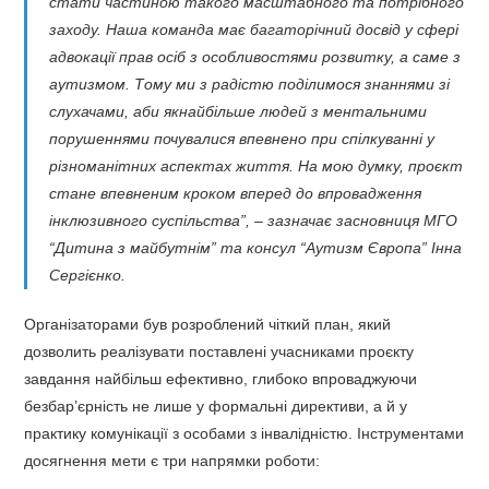
стати частиною такого масштабного та потрібного
заходу. Наша команда має багаторічний досвід у сфері
адвокації прав осіб з особливостями розвитку, а саме з
аутизмом. Тому ми з радістю поділимося знаннями зі
слухачами, аби якнайбільше людей з ментальними
порушеннями почувалися впевнено при спілкуванні у
різноманітних аспектах життя. На мою думку, проєкт
стане впевненим кроком вперед до впровадження
інклюзивного суспільства”, – зазначає засновниця МГО
“Дитина з майбутнім” та консул “Аутизм Європа” Інна
Сергієнко.
Організаторами був розроблений чіткий план, який
дозволить реалізувати поставлені учасниками проєкту
завдання найбільш ефективно, глибоко впроваджуючи
безбар’єрність не лише у формальні директиви, а й у
практику комунікації з особами з інвалідністю. Інструментами
досягнення мети є три напрямки роботи: