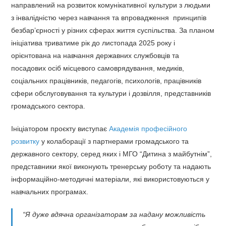
направлений на розвиток комунікативної культури з людьми
з інвалідністю через навчання та впровадження принципів
безбар’єрності у різних сферах життя суспільства. За планом
ініціатива триватиме рік до листопада 2025 року і
орієнтована на навчання державних службовців та
посадових осіб місцевого самоврядування, медиків,
соціальних працівників, педагогів, психологів, працівників
сфери обслуговування та культури і дозвілля, представників
громадського сектора.
Ініціатором проєкту виступає
Академія професійного
розвитку
у колаборації з партнерами громадського та
державного сектору, серед яких і МГО “Дитина з майбутнім”,
представники якої виконують тренерську роботу та надають
інформаційно-методичні матеріали, які використовуються у
навчальних програмах.
“Я дуже вдячна організаторам за надану можливість