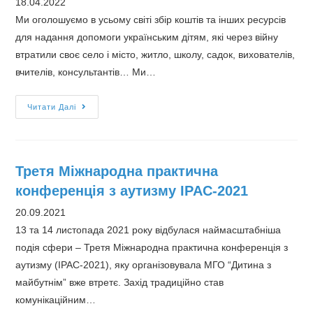
18.04.2022
Ми оголошуємо в усьому світі збір коштів та інших ресурсів
для надання допомоги українським дітям, які через війну
втратили своє село і місто, житло, школу, садок, вихователів,
вчителів, консультантів… Ми…
Інформація
Читати Далі
для
тих,
хто
Третя Міжнародна практична
потребує
конференція з аутизму IPAC-2021
допомоги
20.09.2021
13 та 14 листопада 2021 року відбулася наймасштабніша
подія сфери – Третя Міжнародна практична конференція з
аутизму (IPAC-2021), яку організовувала МГО “Дитина з
майбутнім” вже втретє. Захід традиційно став
комунікаційним…