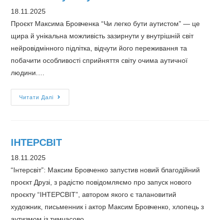
18.11.2025
Проєкт Максима Бровченка “Чи легко бути аутистом” — це
щира й унікальна можливість зазирнути у внутрішній світ
нейровідмінного підлітка, відчути його переживання та
побачити особливості сприйняття світу очима аутичної
людини.…
Чи
Читати Далі
легко
бути
аутистом
ІНТЕРСВІТ
18.11.2025
“Інтерсвіт”: Максим Бровченко запустив новий благодійний
проєкт Друзі, з радістю повідомляємо про запуск нового
проєкту “ІНТЕРСВІТ”, автором якого є талановитий
художник, письменник і актор Максим Бровченко, хлопець з
аутизмом із тимчасово…