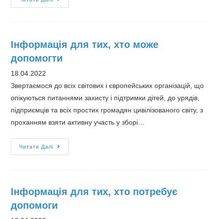
до
міжнародної
спільноти
Інформація для тих, хто може
допомогти
18.04.2022
Звертаємося до всіх світових і європейських організацій, що
опікуються питаннями захисту і підтримки дітей, до урядів,
підприємців та всіх простих громадян цивілізованого світу, з
проханням взяти активну участь у зборі…
Інформація
Читати Далі
для
тих,
хто
Інформація для тих, хто потребує
може
допомоги
допомогти