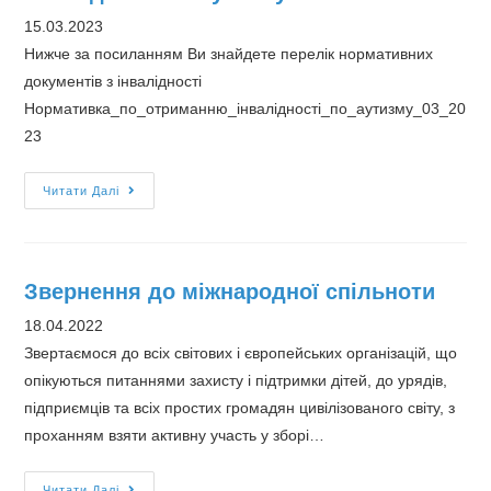
15.03.2023
Нижче за посиланням Ви знайдете перелік нормативних
документів з інвалідності
Нормативка_по_отриманню_інвалідності_по_аутизму_03_20
23
Нормативна
Читати Далі
база
з
отримання
Звернення до міжнародної спільноти
інвалідності
по
18.04.2022
аутизму
Звертаємося до всіх світових і європейських організацій, що
опікуються питаннями захисту і підтримки дітей, до урядів,
підприємців та всіх простих громадян цивілізованого світу, з
проханням взяти активну участь у зборі…
Звернення
Читати Далі