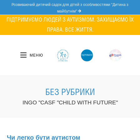
Skip
Розвиваючий дитячий садок для дітей з особливостями “Дитина з
to
майбутнім”
content
ПІДТРИМУЄМО ЛЮДЕЙ З АУТИЗМОМ. ЗАХИЩАЄМО ЇХ
ПРАВА. ВСЕ ЖИТТЯ.
МЕНЮ
БЕЗ РУБРИКИ
INGO "CASF "CHILD WITH FUTURE"
Чи легко бути аутистом