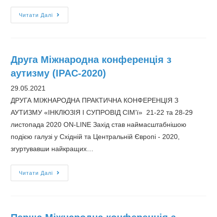
Третя
Читати Далі
Міжнародна
практична
конференція
Друга Міжнародна конференція з
з
аутизму (IPAC-2020)
аутизму
IPAC-
29.05.2021
2021
ДРУГА МІЖНАРОДНА ПРАКТИЧНА КОНФЕРЕНЦІЯ З
АУТИЗМУ «ІНКЛЮЗІЯ І СУПРОВІД СІМ’ї» 21-22 та 28-29
листопада 2020 ON-LINE Захід став наймасштабнішою
подією галузі у Східній та Центральній Європі - 2020,
згуртувавши найкращих…
Друга
Читати Далі
Міжнародна
конференція
з