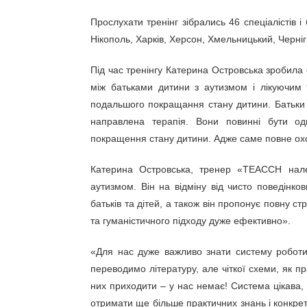
Прослухати тренінг зібрались 46 спеціалістів і 
Нікополь, Харків, Херсон, Хмельницький, Чернігі
Під час тренінгу Катерина Островська зробила 
між батьками дитини з аутизмом і лікуючим 
подальшого покращання стану дитини. Батьки 
направлена терапія. Вони повинні бути од
покращення стану дитини. Адже саме повне охо
Катерина Островська, тренер «ТЕАССН нале
аутизмом. Він на відміну від чисто поведінко
батьків та дітей, а також він пропонує повну ст
та гуманістичного підходу дуже ефективно».
«Для нас дуже важливо знати систему роботи
переводимо літературу, але чіткої схеми, як пр
них приходити – у нас немає! Система цікава,
отримати ще більше практичних знань і конкре