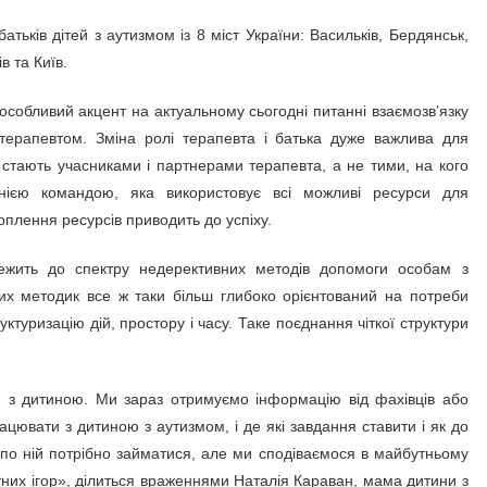
батьків дітей з аутизмом із 8 міст України: Васильків, Бердянськ,
в та Київ.
особливий акцент на актуальному сьогодні питанні взаємозв’язку
терапевтом. Зміна ролі терапевта і батька дуже важлива для
стають учасниками і партнерами терапевта, а не тими, на кого
нією командою, яка використовує всі можливі ресурси для
плення ресурсів приводить до успіху.
жить до спектру недерективних методів допомоги особам з
вих методик все ж таки більш глибоко орієнтований на потреби
руктуризацію дій, простору і часу. Таке поєднання чіткої структури
 з дитиною. Ми зараз отримуємо інформацію від фахівців або
ацювати з дитиною з аутизмом, і де які завдання ставити і як до
 по ній потрібно займатися, але ми сподіваємося в майбутньому
тних ігор», ділиться враженнями Наталія Караван, мама дитини з