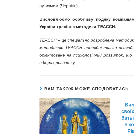
аутизмом (Чернігів).
Висловлюємо особливу подяку компаніям 
України тренінг з методики ТЕАССН.
TEACCH – це спеціально розроблена методика
методикою TEACCH потрібні тільки звичайні
орієнтоване на психологічний розвиток, що 
сферах розвитку.
ВАМ ТАКОЖ МОЖЕ СПОДОБАТИСЬ
Вим
своїх
батьк
в к
Рі