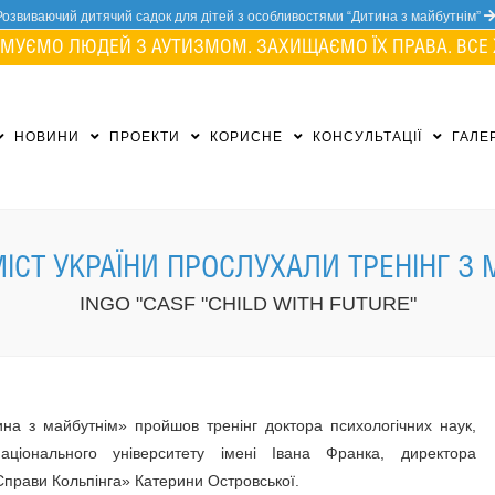
Розвиваючий дитячий садок для дітей з особливостями “Дитина з майбутнім”
МУЄМО ЛЮДЕЙ З АУТИЗМОМ. ЗАХИЩАЄМО ЇХ ПРАВА. ВСЕ 
НОВИНИ
ПРОЕКТИ
КОРИСНЕ
КОНСУЛЬТАЦІЇ
ГАЛЕ
 МІСТ УКРАЇНИ ПРОСЛУХАЛИ ТРЕНІНГ 
INGO "CASF "CHILD WITH FUTURE"
ина з майбутнім» пройшов тренінг доктора психологічних наук,
аціонального університету імені Івана Франка, директора
Справи Кольпінга» Катерини Островської.