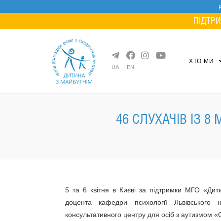
Skip
to
ПІДТРИ
content
ХТО МИ
UA
EN
46 СЛУХАЧІВ ІЗ 8
5 та 6 квітня в Києві за підтримки МГО «Дит
доцента кафедри психології Львівського н
консультативного центру для осіб з аутизмом «