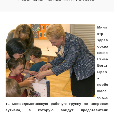
Мини
стр
здрав
оохра
нения
Раиса
Богат
ырев
а
пообе
щала
созда
ть межведомственную рабочую группу по вопросам
аутизма, в которую войдут представители