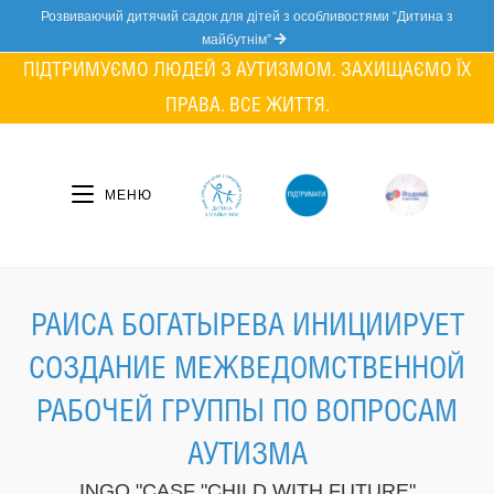
Skip
Розвиваючий дитячий садок для дітей з особливостями “Дитина з
to
майбутнім”
content
ПІДТРИМУЄМО ЛЮДЕЙ З АУТИЗМОМ. ЗАХИЩАЄМО ЇХ
ПРАВА. ВСЕ ЖИТТЯ.
МЕНЮ
РАИСА БОГАТЫРЕВА ИНИЦИИРУЕТ
СОЗДАНИЕ МЕЖВЕДОМСТВЕННОЙ
РАБОЧЕЙ ГРУППЫ ПО ВОПРОСАМ
АУТИЗМА
INGO "CASF "CHILD WITH FUTURE"