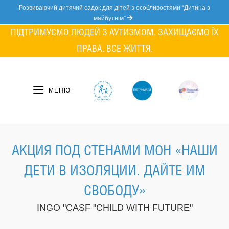
Skip
Розвиваючий дитячий садок для дітей з особливостями “Дитина з
to
майбутнім”
content
ПІДТРИМУЄМО ЛЮДЕЙ З АУТИЗМОМ. ЗАХИЩАЄМО ЇХ
ПРАВА. ВСЕ ЖИТТЯ.
МЕНЮ
АКЦИЯ ПОД СТЕНАМИ МОН «НАШИ
ДЕТИ В ИЗОЛЯЦИИ. ДАЙТЕ ИМ
СВОБОДУ»
INGO "CASF "CHILD WITH FUTURE"