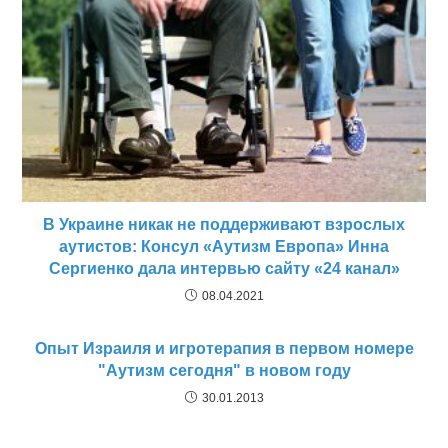
В Украине никак не поддерживают взрослых
аутистов: Консул «Аутизм Европа» Инна
Сергиенко дала интервью сайту «24 канал»
08.04.2021
Опыт Израиля и игротерапия в первом номере
"Аутизм сегодня" в новом году
30.01.2013