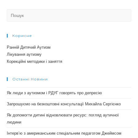
Search
for:
Корисне
Ранній Дитячий Аутизм
Лікування аутизму
Корекційні методики і заняття
Останні Новини
Як люди з аутизмом і РДУГ говорять про депресію
Запрошуємо на безкоштовні консультації Михайла Сергієнко
Як допомогти дитині відновлювати ресурс: погляд аутичної
людини
Інтерв’ю з американським спеціальним педагогом Джеймсом