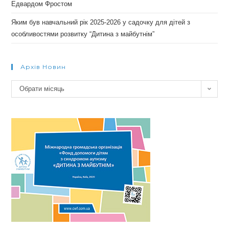
Едвардом Фростом
Яким був навчальний рік 2025-2026 у садочку для дітей з
особливостями розвитку “Дитина з майбутнім”
Архів Новин
Архів
Обрати місяць
новин