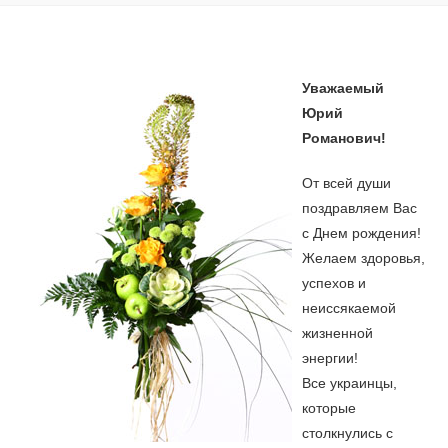
Уважаемый
Юрий
Романович!
От всей души
поздравляем Вас
с Днем рождения!
Желаем здоровья,
успехов и
неиссякаемой
жизненной
энергии!
Все украинцы,
которые
столкнулись с