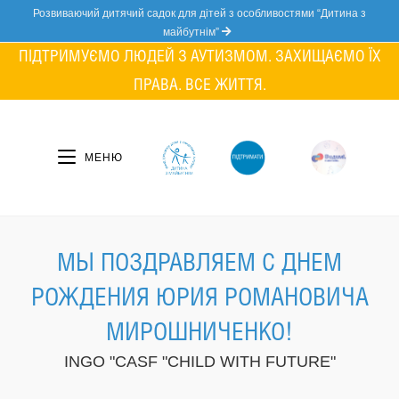
Skip
Розвиваючий дитячий садок для дітей з особливостями “Дитина з
to
майбутнім”
content
ПІДТРИМУЄМО ЛЮДЕЙ З АУТИЗМОМ. ЗАХИЩАЄМО ЇХ
ПРАВА. ВСЕ ЖИТТЯ.
МЕНЮ
МЫ ПОЗДРАВЛЯЕМ С ДНЕМ
РОЖДЕНИЯ ЮРИЯ РОМАНОВИЧА
МИРОШНИЧЕНКО!
INGO "CASF "CHILD WITH FUTURE"