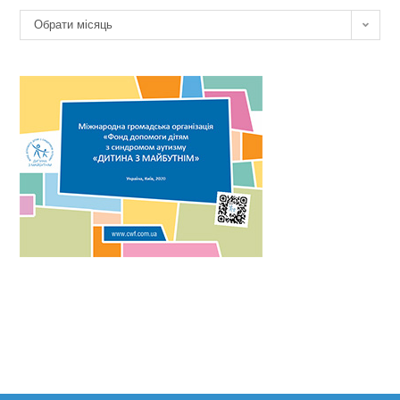
Архів
Обрати місяць
новин