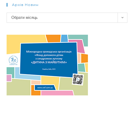
Архів Новин
Архів
Обрати місяць
новин