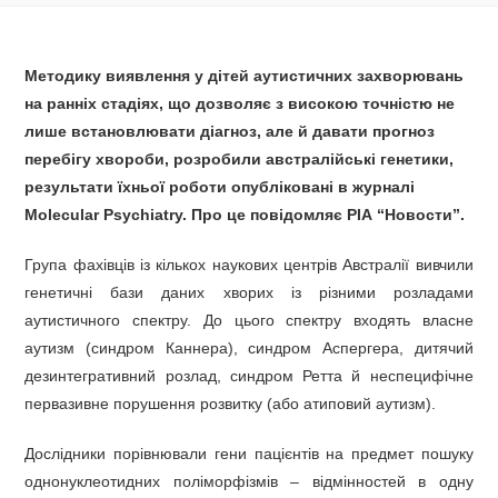
Методику виявлення у дітей аутистичних захворювань
на ранніх стадіях, що дозволяє з високою точністю не
лише встановлювати діагноз, але й давати прогноз
перебігу хвороби, розробили австралійські генетики,
результати їхньої роботи опубліковані в журналі
Molecular Psychiatry. Про це повідомляє РІА “Новости”.
Група фахівців із кількох наукових центрів Австралії вивчили
генетичні бази даних хворих із різними розладами
аутистичного спектру. До цього спектру входять власне
аутизм (синдром Каннера), синдром Аспергера, дитячий
дезинтегративний розлад, синдром Ретта й неспецифічне
первазивне порушення розвитку (або атиповий аутизм).
Дослідники порівнювали гени пацієнтів на предмет пошуку
однонуклеотидних поліморфізмів – відмінностей в одну