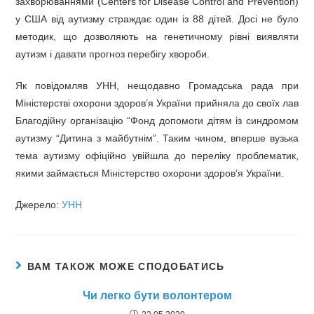
захворюваннями (Centers for Disease Control and Prevention)
у США від аутизму страждає один із 88 дітей. Досі не було
методик, що дозволяють на генетичному рівні виявляти
аутизм і давати прогноз перебігу хвороби.
Як повідомляв УНН, нещодавно Громадська рада при
Міністерстві охорони здоров’я України прийняла до своїх лав
Благодійну організацію “Фонд допомоги дітям із синдромом
аутизму “Дитина з майбутнім”. Таким чином, вперше вузька
тема аутизму офіційно увійшла до переліку проблематик,
якими займається Міністерство охорони здоров’я України.
Джерело:
УНН
ВАМ ТАКОЖ МОЖЕ СПОДОБАТИСЬ
Чи легко бути волонтером