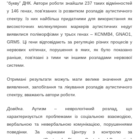
“букву” ДНК. Автори роботи знайшли 237 таких відмінностей
у 146 генах, пов’язаних із розвитком розладів аутистичного
спектру. Із них найбільш придатними для використання як
високоточних молекулярних маркерів аутистичних недуг
виявилися поліморфізми у трьох генах – KCNMB4, GNAO1,
GRM5. Ці гени відповідають за регуляцію різних процесів у
нервових клітинах, порушення в яких, як було показано
раніше, пов’язані з тими чи іншими розладами нервової
системи.
Отримані результати можуть мати велике значення для
виявлення, запобігання та лікування розладів аутистичного
спектру, вважають автори роботи.
Довідка
. Аутизм – неврологічний розлад, що
характеризується проблемами із соціальною взаємодією,
вербальною та невербальною комунікацією, порушеннями
поведінки. За оцінками Центру з контролю за