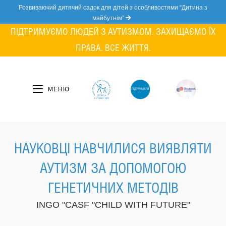
Skip
Розвиваючий дитячий садок для дітей з особливостями “Дитина з
to
майбутнім”
content
ПІДТРИМУЄМО ЛЮДЕЙ З АУТИЗМОМ. ЗАХИЩАЄМО ЇХ
ПРАВА. ВСЕ ЖИТТЯ.
МЕНЮ
НАУКОВЦІ НАВЧИЛИСЯ ВИЯВЛЯТИ
АУТИЗМ ЗА ДОПОМОГОЮ
ГЕНЕТИЧНИХ МЕТОДІВ
INGO "CASF "CHILD WITH FUTURE"